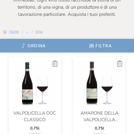
immediati. Ogni vino rosso racchiude la storia di un
territorio, di una vigna, di un produttore e di una
Certosa Di Belriguardo
lavorazione particolare. Acquista i tuoi preferiti.
Chateau De Roquefort
Home
...
Vino
Chateau Musar
Chiarli
ORDINA
FILTRA
Cincinnato
Ciolli
Claudio Cipressi
Clerico
Cleto Chiarli
ColleMassari
VALPOLICELLA DOC
AMARONE DELLA
CLASSICO
VALPOLICELLA
Colombaio Santa Chiara
CLASSICO DOCG
0,75l
0,75l
“MOROPIO”