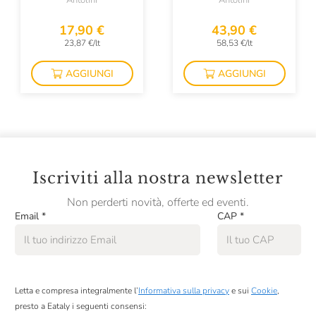
Antolini
Antolini
Colombaio Di Cencio
17,90 €
43,90 €
Colterenzio
23,87 €/lt
58,53 €/lt
Conti Di Buscareto
AGGIUNGI
AGGIUNGI
Contini
Contrada Di Sorano
Cooperativa Agricola La Collina
Corte Giara
Iscriviti alla nostra newsletter
Cos
Non perderti novità, offerte ed eventi.
Email
*
CAP
*
Cotar
Croci
David Duband
Letta e compresa integralmente l’
Informativa sulla privacy
e sui
Cookie
,
Denis Montanar
presto a Eataly i seguenti consensi: