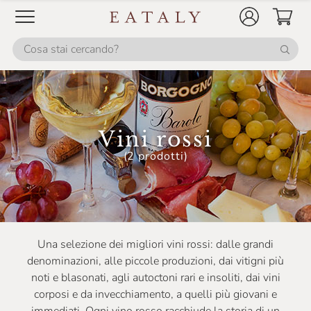
Casale Del Giglio
Cascina Corte
Cascina GemmaRina
Cascina Gilli
Cascina Valle Asinari
Vini rossi
Castellare Di Castellina
(2 prodotti)
Castello Monaci
Castello Monsanto
Castello Di Ama
Una selezione dei migliori vini rossi: dalle grandi
Castello Di Monsanto
denominazioni, alle piccole produzioni, dai vitigni più
noti e blasonati, agli autoctoni rari e insoliti, dai vini
Ceci
corposi e da invecchiamento, a quelli più giovani e
Celestina Fè