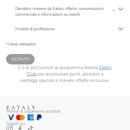
Dennis Zoppi
Desidero ricevere da Eataly offerte, comunicazioni
*
Di Majo Norante
commerciali e informazioni su eventi
Presto a Eataly il mio consenso per le attività di marketing descritte al
punto
Dirupi
2.F dell’Informativa sulla Privacy
Finalità di profilazione
Domaine Des Pères De L'Eglise
Presto a Eataly il consenso per trattare i miei dati per finalità di profilazione
descritte al
punto 2.E dell’Informativa sulla Privacy
, nonché per propormi
* Campi obbligatori
comunicazioni commerciali personalizzate, in caso di consenso prestato ai
Donna Olimpia
sensi del precedente punto 1.
Donnafugata
ISCRIVITI
C’è di più! Iscriviti al programma fedeltà
Eataly
Dourthe
Club
per accumulare punti, accedere a
vantaggi speciali e ricevere offerte esclusive.
Duca Di Salaparuta
Edi Kante
Elio Ottin
Metodi di pagamento accettati:
Emidio Pepe
Seguici su:
Fabrizio Ressia