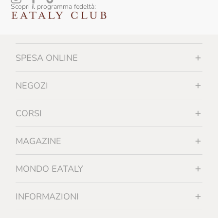
Scopri il programma fedeltà:
Falesco
Famiglia Orro
Fattoi
SPESA ONLINE
Fattoria La Rivolta
Fattoria Di Bacchereto
NEGOZI
Favaro
CORSI
Felline
Felluga
MAGAZINE
Felsina
MONDO EATALY
Ferrucci
Feudi Di San Gregorio
INFORMAZIONI
Filippo Grasso