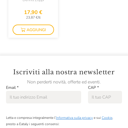
Dennis Zoppi
Colombaio Di Cencio
17,90 €
Colterenzio
23,87 €/lt
Conti Di Buscareto
AGGIUNGI
Contini
Contrada Di Sorano
Cooperativa Agricola La Collina
Corte Giara
Iscriviti alla nostra newsletter
Cos
Non perderti novità, offerte ed eventi.
Email
*
CAP
*
Cotar
Croci
David Duband
Letta e compresa integralmente l’
Informativa sulla privacy
e sui
Cookie
,
Denis Montanar
presto a Eataly i seguenti consensi: