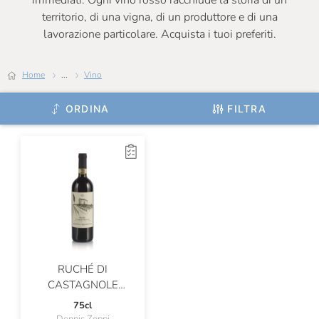
immediati. Ogni vino rosso racchiude la storia di un
territorio, di una vigna, di un produttore e di una
Certosa Di Belriguardo
lavorazione particolare. Acquista i tuoi preferiti.
Chateau De Roquefort
Home
...
Vino
Chateau Musar
Chiarli
ORDINA
FILTRA
Cincinnato
Ciolli
Claudio Cipressi
Clerico
Cleto Chiarli
ColleMassari
RUCHÉ DI
CASTAGNOLE
Colombaio Santa Chiara
MONFERRATO DOCG
75cl
VINO BIOLOGICO