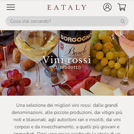
Casale Del Giglio
Cascina Corte
Cascina GemmaRina
Cascina Gilli
Cascina Valle Asinari
Vini rossi
Castellare Di Castellina
(1 prodotti)
Castello Monaci
Castello Monsanto
Castello Di Ama
Una selezione dei migliori vini rossi: dalle grandi
Castello Di Monsanto
denominazioni, alle piccole produzioni, dai vitigni più
noti e blasonati, agli autoctoni rari e insoliti, dai vini
Ceci
corposi e da invecchiamento, a quelli più giovani e
Celestina Fè