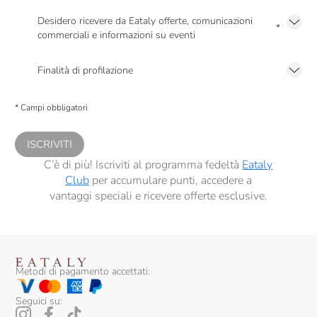
Dennis Zoppi
Desidero ricevere da Eataly offerte, comunicazioni
*
Di Majo Norante
commerciali e informazioni su eventi
Presto a Eataly il mio consenso per le attività di marketing descritte al
punto
Dirupi
2.F dell’Informativa sulla Privacy
Finalità di profilazione
Domaine Des Pères De L'Eglise
Presto a Eataly il consenso per trattare i miei dati per finalità di profilazione
descritte al
punto 2.E dell’Informativa sulla Privacy
, nonché per propormi
* Campi obbligatori
comunicazioni commerciali personalizzate, in caso di consenso prestato ai
Donna Olimpia
sensi del precedente punto 1.
Donnafugata
ISCRIVITI
C’è di più! Iscriviti al programma fedeltà
Eataly
Dourthe
Club
per accumulare punti, accedere a
vantaggi speciali e ricevere offerte esclusive.
Duca Di Salaparuta
Edi Kante
Elio Ottin
Metodi di pagamento accettati:
Emidio Pepe
Seguici su:
Fabrizio Ressia