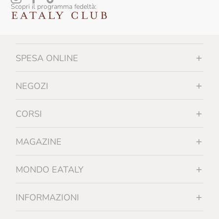
Scopri il programma fedeltà:
Falesco
Famiglia Orro
Fattoi
SPESA ONLINE
Fattoria La Rivolta
Fattoria Di Bacchereto
NEGOZI
Favaro
CORSI
Felline
Felluga
MAGAZINE
Felsina
MONDO EATALY
Ferrucci
Feudi Di San Gregorio
INFORMAZIONI
Filippo Grasso