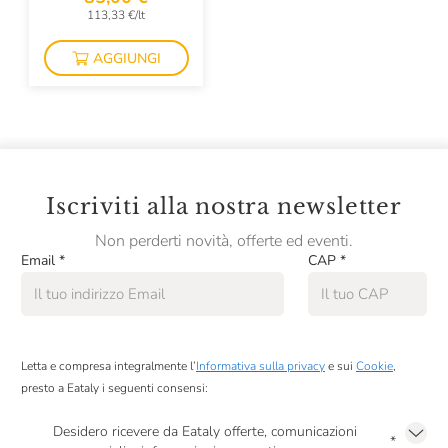
113,33 €/lt
Fabrizio Ressia
AGGIUNGI
Falesco
Famiglia Orro
Fattoi
Fattoria La Rivolta
Iscriviti alla nostra newsletter
Fattoria Di Bacchereto
Non perderti novità, offerte ed eventi.
Favaro
Email
*
CAP
*
Felline
Felluga
Letta e compresa integralmente l’
Informativa sulla privacy
e sui
Cookie
,
Felsina
presto a Eataly i seguenti consensi:
Ferrucci
Desidero ricevere da Eataly offerte, comunicazioni
*
Feudi Di San Gregorio