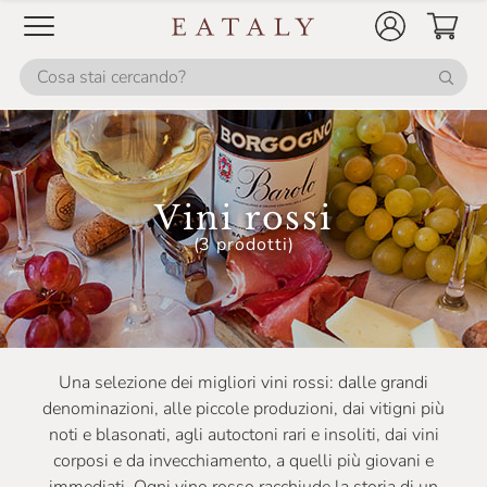
Ceci
Celestina Fè
Certosa Di Belriguardo
Chateau De Roquefort
Chateau Musar
Vini rossi
Chiarli
(3 prodotti)
Cincinnato
Ciolli
Claudio Cipressi
Clerico
Una selezione dei migliori vini rossi: dalle grandi
denominazioni, alle piccole produzioni, dai vitigni più
Cleto Chiarli
noti e blasonati, agli autoctoni rari e insoliti, dai vini
ColleMassari
corposi e da invecchiamento, a quelli più giovani e