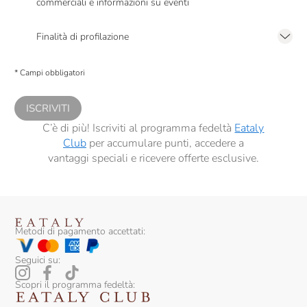
commerciali e informazioni su eventi
Presto a Eataly il mio consenso per le attività di marketing descritte al
punto
Filippo Grasso
2.F dell’Informativa sulla Privacy
Finalità di profilazione
Firriato
Presto a Eataly il consenso per trattare i miei dati per finalità di profilazione
descritte al
punto 2.E dell’Informativa sulla Privacy
, nonché per propormi
* Campi obbligatori
Fontanafredda
comunicazioni commerciali personalizzate, in caso di consenso prestato ai
sensi del precedente punto 1.
Francesco Marra
ISCRIVITI
C’è di più! Iscriviti al programma fedeltà
Eataly
Franz Haas
Club
per accumulare punti, accedere a
Frecciarossa
vantaggi speciali e ricevere offerte esclusive.
Frescobaldi
Gottardi
Metodi di pagamento accettati:
Gruppo Cevico
Guado Al Melo
Seguici su:
I Cacciagalli
Scopri il programma fedeltà: