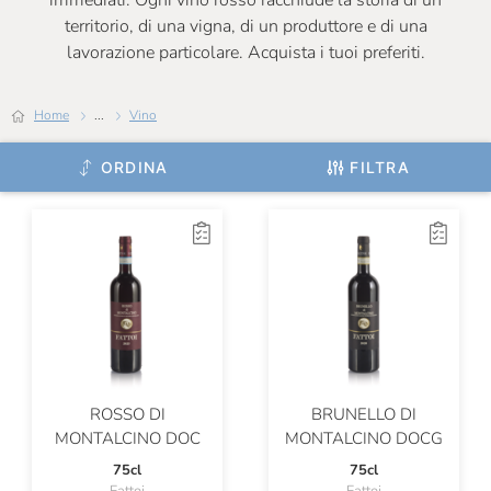
immediati. Ogni vino rosso racchiude la storia di un
Colombaio Santa Chiara
territorio, di una vigna, di un produttore e di una
lavorazione particolare. Acquista i tuoi preferiti.
Colombaio Di Cencio
Colterenzio
Home
...
Vino
Conti Di Buscareto
ORDINA
FILTRA
Contini
Contrada Di Sorano
Cooperativa Agricola La Collina
Corte Giara
Cos
Cotar
ROSSO DI
BRUNELLO DI
Croci
MONTALCINO DOC
MONTALCINO DOCG
David Duband
75cl
75cl