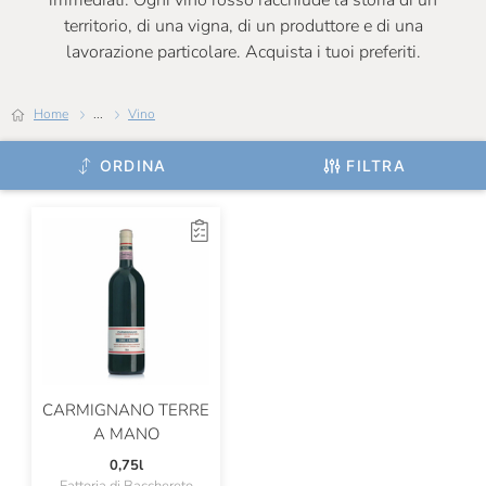
immediati. Ogni vino rosso racchiude la storia di un
territorio, di una vigna, di un produttore e di una
Certosa Di Belriguardo
lavorazione particolare. Acquista i tuoi preferiti.
Chateau De Roquefort
Home
...
Vino
Chateau Musar
Chiarli
ORDINA
FILTRA
Cincinnato
Ciolli
Claudio Cipressi
Clerico
Cleto Chiarli
ColleMassari
CARMIGNANO TERRE
A MANO
Colombaio Santa Chiara
0,75l