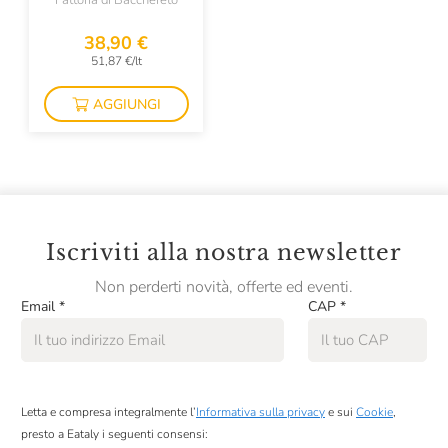
Fattoria di Bacchereto
Colombaio Di Cencio
38,90 €
Colterenzio
51,87 €/lt
Conti Di Buscareto
AGGIUNGI
Contini
Contrada Di Sorano
Cooperativa Agricola La Collina
Corte Giara
Iscriviti alla nostra newsletter
Cos
Non perderti novità, offerte ed eventi.
Email
*
CAP
*
Cotar
Croci
David Duband
Letta e compresa integralmente l’
Informativa sulla privacy
e sui
Cookie
,
Denis Montanar
presto a Eataly i seguenti consensi: