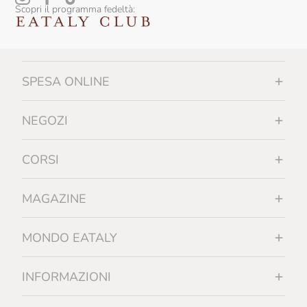
Scopri il programma fedeltà:
Falesco
Famiglia Orro
Fattoi
SPESA ONLINE
Fattoria La Rivolta
Fattoria Di Bacchereto
NEGOZI
Favaro
CORSI
Felline
Felluga
MAGAZINE
Felsina
MONDO EATALY
Ferrucci
Feudi Di San Gregorio
INFORMAZIONI
Filippo Grasso