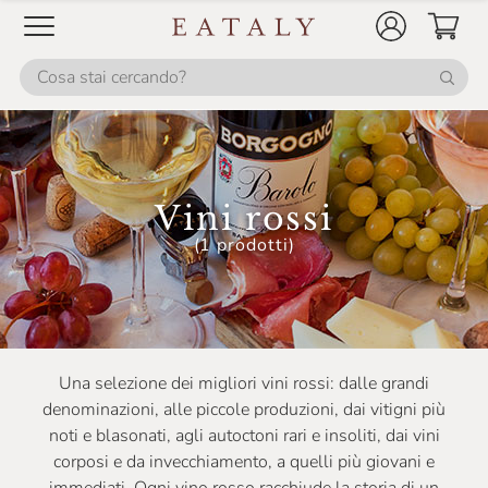
Casale Del Giglio
Cascina Corte
Cascina GemmaRina
Cascina Gilli
Cascina Valle Asinari
Vini rossi
Castellare Di Castellina
(1 prodotti)
Castello Monaci
Castello Monsanto
Castello Di Ama
Una selezione dei migliori vini rossi: dalle grandi
Castello Di Monsanto
denominazioni, alle piccole produzioni, dai vitigni più
noti e blasonati, agli autoctoni rari e insoliti, dai vini
Ceci
corposi e da invecchiamento, a quelli più giovani e
Celestina Fè