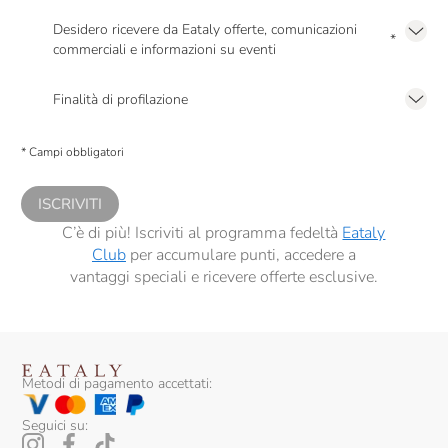
Dennis Zoppi
Desidero ricevere da Eataly offerte, comunicazioni
*
Di Majo Norante
commerciali e informazioni su eventi
Presto a Eataly il mio consenso per le attività di marketing descritte al
punto
Dirupi
2.F dell’Informativa sulla Privacy
Finalità di profilazione
Domaine Des Pères De L'Eglise
Presto a Eataly il consenso per trattare i miei dati per finalità di profilazione
descritte al
punto 2.E dell’Informativa sulla Privacy
, nonché per propormi
* Campi obbligatori
comunicazioni commerciali personalizzate, in caso di consenso prestato ai
Donna Olimpia
sensi del precedente punto 1.
Donnafugata
ISCRIVITI
C’è di più! Iscriviti al programma fedeltà
Eataly
Dourthe
Club
per accumulare punti, accedere a
vantaggi speciali e ricevere offerte esclusive.
Duca Di Salaparuta
Edi Kante
Elio Ottin
Metodi di pagamento accettati:
Emidio Pepe
Seguici su:
Fabrizio Ressia