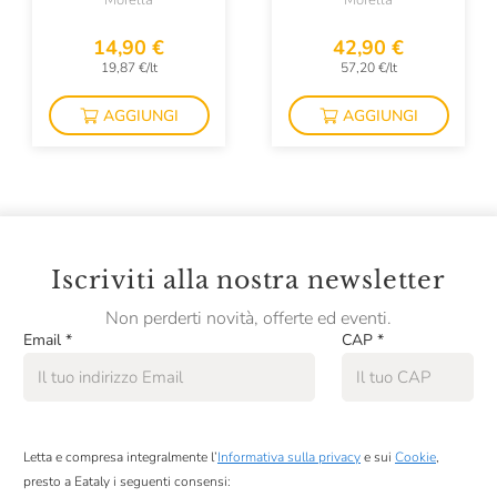
Morella
Morella
Colombaio Di Cencio
14,90 €
42,90 €
Colterenzio
19,87 €/lt
57,20 €/lt
Conti Di Buscareto
AGGIUNGI
AGGIUNGI
Contini
Contrada Di Sorano
Cooperativa Agricola La Collina
Corte Giara
Iscriviti alla nostra newsletter
Cos
Non perderti novità, offerte ed eventi.
Email
*
CAP
*
Cotar
Croci
David Duband
Letta e compresa integralmente l’
Informativa sulla privacy
e sui
Cookie
,
Denis Montanar
presto a Eataly i seguenti consensi: