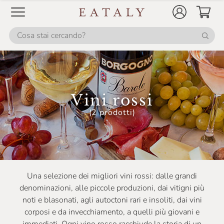
Casale Del Giglio
Cascina Corte
Cascina GemmaRina
Cascina Gilli
Cascina Valle Asinari
Vini rossi
Castellare Di Castellina
(2 prodotti)
Castello Monaci
Castello Monsanto
Castello Di Ama
Una selezione dei migliori vini rossi: dalle grandi
Castello Di Monsanto
denominazioni, alle piccole produzioni, dai vitigni più
noti e blasonati, agli autoctoni rari e insoliti, dai vini
Ceci
corposi e da invecchiamento, a quelli più giovani e
Celestina Fè