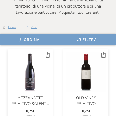
immediati. Ogni vino rosso racchiude la storia di un
territorio, di una vigna, di un produttore e di una
Certosa Di Belriguardo
lavorazione particolare. Acquista i tuoi preferiti.
Chateau De Roquefort
Home
...
Vino
Chateau Musar
Chiarli
ORDINA
FILTRA
Cincinnato
Ciolli
Claudio Cipressi
Clerico
Cleto Chiarli
ColleMassari
MEZZANOTTE
OLD VINES
PRIMITIVO SALENTO
PRIMITIVO
Colombaio Santa Chiara
IGT
0,75l
0,75l