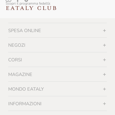
Scopri il programma fedeltà:
Falesco
Famiglia Orro
Fattoi
SPESA ONLINE
Fattoria La Rivolta
Fattoria Di Bacchereto
NEGOZI
Favaro
CORSI
Felline
Felluga
MAGAZINE
Felsina
MONDO EATALY
Ferrucci
Feudi Di San Gregorio
INFORMAZIONI
Filippo Grasso