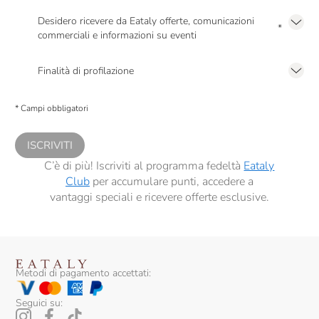
Dennis Zoppi
Desidero ricevere da Eataly offerte, comunicazioni
*
Di Majo Norante
commerciali e informazioni su eventi
Presto a Eataly il mio consenso per le attività di marketing descritte al
punto
Dirupi
2.F dell’Informativa sulla Privacy
Finalità di profilazione
Domaine Des Pères De L'Eglise
Presto a Eataly il consenso per trattare i miei dati per finalità di profilazione
descritte al
punto 2.E dell’Informativa sulla Privacy
, nonché per propormi
* Campi obbligatori
comunicazioni commerciali personalizzate, in caso di consenso prestato ai
Donna Olimpia
sensi del precedente punto 1.
Donnafugata
ISCRIVITI
C’è di più! Iscriviti al programma fedeltà
Eataly
Dourthe
Club
per accumulare punti, accedere a
vantaggi speciali e ricevere offerte esclusive.
Duca Di Salaparuta
Edi Kante
Elio Ottin
Metodi di pagamento accettati:
Emidio Pepe
Seguici su:
Fabrizio Ressia