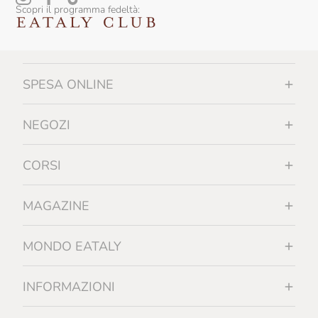
Scopri il programma fedeltà:
Falesco
Famiglia Orro
Fattoi
SPESA ONLINE
Fattoria La Rivolta
Fattoria Di Bacchereto
NEGOZI
Favaro
CORSI
Felline
Felluga
MAGAZINE
Felsina
MONDO EATALY
Ferrucci
Feudi Di San Gregorio
INFORMAZIONI
Filippo Grasso