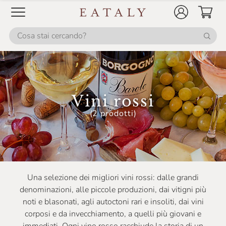
Casale Del Giglio
Cascina Corte
Cascina GemmaRina
Cascina Gilli
Cascina Valle Asinari
Vini rossi
Castellare Di Castellina
(2 prodotti)
Castello Monaci
Castello Monsanto
Castello Di Ama
Una selezione dei migliori vini rossi: dalle grandi
Castello Di Monsanto
denominazioni, alle piccole produzioni, dai vitigni più
noti e blasonati, agli autoctoni rari e insoliti, dai vini
Ceci
corposi e da invecchiamento, a quelli più giovani e
Celestina Fè