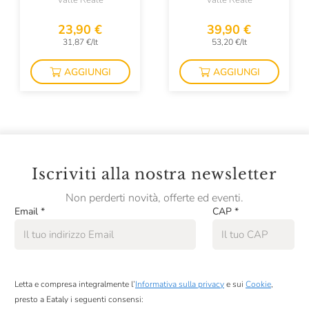
Valle Reale
Valle Reale
Colombaio Di Cencio
23,90 €
39,90 €
Colterenzio
31,87 €/lt
53,20 €/lt
Conti Di Buscareto
AGGIUNGI
AGGIUNGI
Contini
Contrada Di Sorano
Cooperativa Agricola La Collina
Corte Giara
Iscriviti alla nostra newsletter
Cos
Non perderti novità, offerte ed eventi.
Email
*
CAP
*
Cotar
Croci
David Duband
Letta e compresa integralmente l’
Informativa sulla privacy
e sui
Cookie
,
Denis Montanar
presto a Eataly i seguenti consensi: