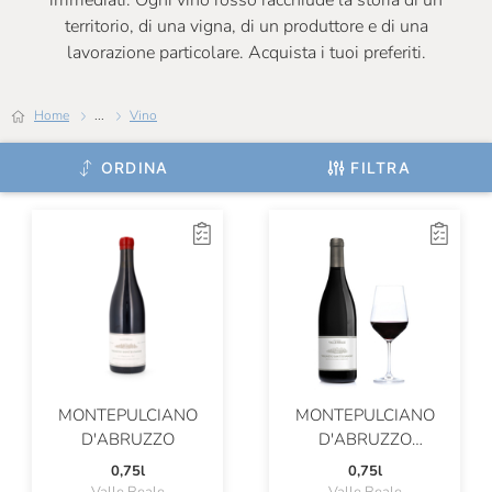
immediati. Ogni vino rosso racchiude la storia di un
territorio, di una vigna, di un produttore e di una
Certosa Di Belriguardo
lavorazione particolare. Acquista i tuoi preferiti.
Chateau De Roquefort
Home
...
Vino
Chateau Musar
Chiarli
ORDINA
FILTRA
Cincinnato
Ciolli
Claudio Cipressi
Clerico
Cleto Chiarli
ColleMassari
MONTEPULCIANO
MONTEPULCIANO
D'ABRUZZO
D'ABRUZZO
Colombaio Santa Chiara
SANT'EUSANIO
0,75l
0,75l