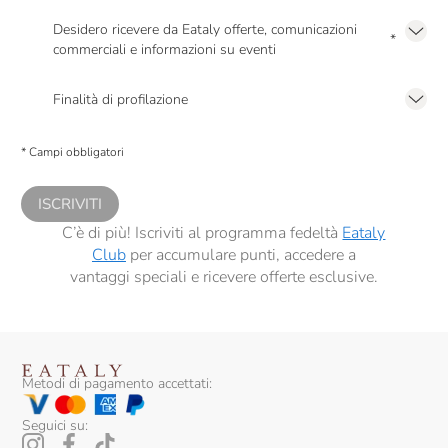
Dennis Zoppi
Desidero ricevere da Eataly offerte, comunicazioni
*
Di Majo Norante
commerciali e informazioni su eventi
Presto a Eataly il mio consenso per le attività di marketing descritte al
punto
Dirupi
2.F dell’Informativa sulla Privacy
Finalità di profilazione
Domaine Des Pères De L'Eglise
Presto a Eataly il consenso per trattare i miei dati per finalità di profilazione
descritte al
punto 2.E dell’Informativa sulla Privacy
, nonché per propormi
* Campi obbligatori
comunicazioni commerciali personalizzate, in caso di consenso prestato ai
Donna Olimpia
sensi del precedente punto 1.
Donnafugata
ISCRIVITI
C’è di più! Iscriviti al programma fedeltà
Eataly
Dourthe
Club
per accumulare punti, accedere a
vantaggi speciali e ricevere offerte esclusive.
Duca Di Salaparuta
Edi Kante
Elio Ottin
Metodi di pagamento accettati:
Emidio Pepe
Seguici su:
Fabrizio Ressia