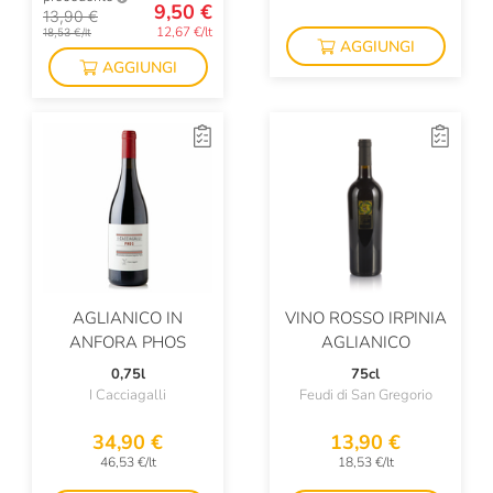
9,50 €
13,90 €
12,67 €/lt
18,53 €/lt
AGGIUNGI
AGGIUNGI
AGLIANICO IN
VINO ROSSO IRPINIA
ANFORA PHOS
AGLIANICO
0,75l
75cl
I Cacciagalli
Feudi di San Gregorio
34,90 €
13,90 €
46,53 €/lt
18,53 €/lt