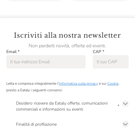
Iscriviti alla nostra newsletter
Non perderti novità, offerte ed eventi.
Email
*
CAP
*
Letta e compresa integralmente l’
Informativa sulla privacy
e sui
Cookie
,
presto a Eataly i seguenti consensi:
Desidero ricevere da Eataly offerte, comunicazioni
*
commerciali e informazioni su eventi
Presto a Eataly il mio consenso per le attività di marketing descritte al
punto
2.F dell’Informativa sulla Privacy
Finalità di profilazione
Presto a Eataly il consenso per trattare i miei dati per finalità di profilazione