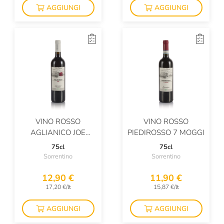
AGGIUNGI
AGGIUNGI
VINO ROSSO
VINO ROSSO
AGLIANICO JOE
PIEDIROSSO 7 MOGGI
POMPEIANO
75cl
75cl
BIOLOGICO - IGP
Sorrentino
Sorrentino
12,90 €
11,90 €
17,20 €/lt
15,87 €/lt
AGGIUNGI
AGGIUNGI