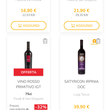
Fattoria La Rivolta
Feudi di San Gregorio
16,90 €
21,90 €
22,53 €/lt
29,20 €/lt
AGGIUNGI
AGGIUNGI
OFFERTA
VINO ROSSO
SATYRICON IRPINIA
PRIMITIVO IGT
DOC
75cl
Luigi Tecce
Feudi di San Gregorio
Prezzo
39,90 €
-32%
precedente