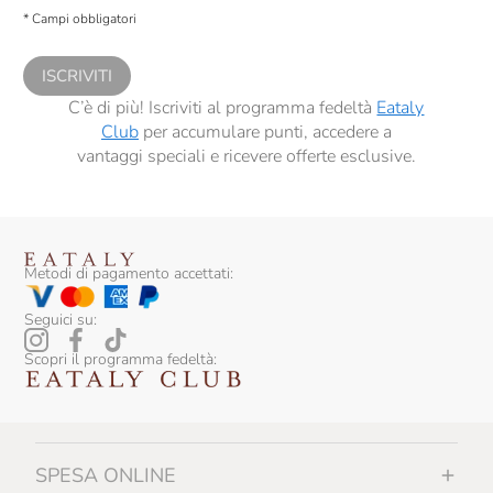
descritte al
punto 2.E dell’Informativa sulla Privacy
, nonché per propormi
* Campi obbligatori
comunicazioni commerciali personalizzate, in caso di consenso prestato ai
sensi del precedente punto 1.
ISCRIVITI
C’è di più! Iscriviti al programma fedeltà
Eataly
Club
per accumulare punti, accedere a
vantaggi speciali e ricevere offerte esclusive.
Metodi di pagamento accettati:
Seguici su:
Scopri il programma fedeltà:
SPESA ONLINE