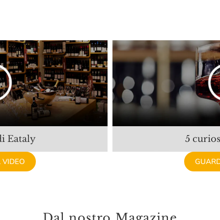
i Eataly
5 curios
 VIDEO
GUARD
Dal nostro Magazine