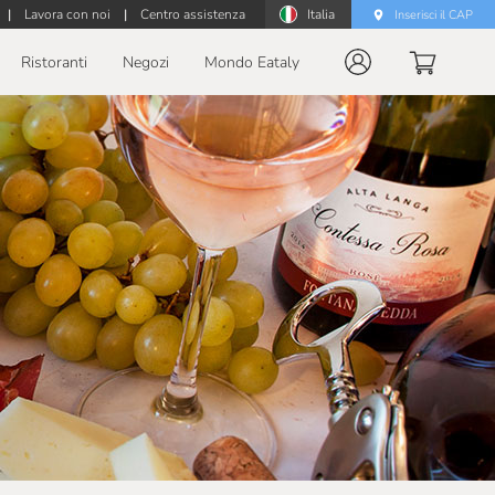
|
Lavora con noi
|
Centro assistenza
Italia
Inserisci il CAP
Ristoranti
Negozi
Mondo Eataly