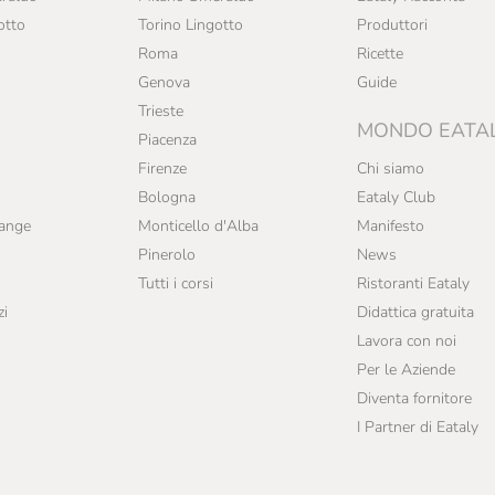
otto
Torino Lingotto
Produttori
Roma
Ricette
Genova
Guide
Trieste
MONDO EATA
Piacenza
Firenze
Chi siamo
Bologna
Eataly Club
range
Monticello d'Alba
Manifesto
Pinerolo
News
Tutti i corsi
Ristoranti Eataly
zi
Didattica gratuita
Lavora con noi
Per le Aziende
Diventa fornitore
I Partner di Eataly