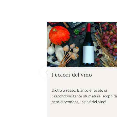
Arunda
Attems
Aubry
Az. Agr. Laura Aschero
Azienda Agricola Caparsa
Baglio Di Grisi
Bajta Salez
Baron Longo
I colori del vino
Barone Pizzini
Dietro a rosso, bianco e rosato si
Basilisco
nascondono tante sfumature: scopri d
Bastianich
cosa dipendono i colori del vino!
Bava