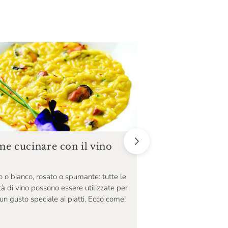
ABC del vino:
e cucinare con il vino
un'introduzion
del vino
 o bianco, rosato o spumante: tutte le
tà di vino possono essere utilizzate per
A fianco di un esperto
un gusto speciale ai piatti. Ecco come!
che per avvicinarti mo
semplicità e assaporar
soddisfazione.