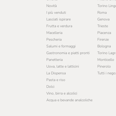
Bruno Verdi
Novità
Torino Ling
Buondonno
I più venduti
Roma
Lasciati ispirare
Genova
Burlotto Giancarlo
Frutta e verdura
Trieste
Ca' Rossa
Macelleria
Piacenza
Pescheria
Firenze
Ca' Viola
Salumi e formaggi
Bologna
Ca' Del Bosco
Gastronomia e piatti pronti
Torino Lag
Panetteria
Monticello
Calabretta
Uova, latte e latticini
Pinerolo
Calatroni
La Dispensa
Tutti i nego
Calcagno
Pasta e riso
Dolci
Camerlengo
Vino, birra e alcolici
Camossi
Acqua e bevande analcoliche
Campo Alle Comete