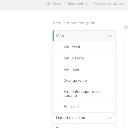
Home
Spesa online
Vino, birra e alcolici
Acquista per categoria
Vi
Vino
Vini rossi
Vini bianchi
Vini rosè
Orange wine
Vini dolci, liquorosi e
speziati
Bollicine
Liquori e distillati