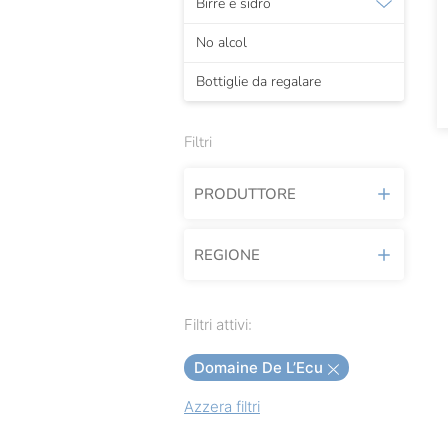
Birre e sidro
No alcol
Bottiglie da regalare
Filtri
PRODUTTORE
REGIONE
A' Vita
Agricola Calafata
Filtri attivi:
Agricola Rabasco
Domaine De L’Ecu
Alessandro Rivetto
Azzera filtri
Allegrini
Andreola