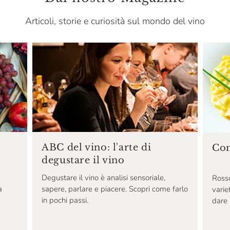
Articoli, storie e curiosità sul mondo del vino
ABC del vino: l'arte di
Com
degustare il vino
Degustare il vino è analisi sensoriale,
Rosso
sapere, parlare e piacere. Scopri come farlo
a
varie
in pochi passi.
dare 