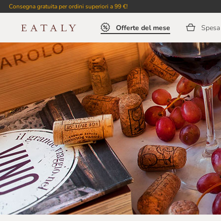
Consegna gratuita per ordini superiori a 99 €!
Offerte del mese
Spesa 