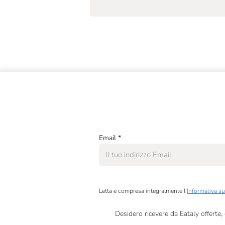
Bel Colle
Bele Casel
Bellavista
Bellutti
Benanti
Benoit Munier
Bertani
Email
*
Biancavigna
Billecart Salmon
Bisol
Letta e compresa integralmente l’
Informativa su
Blazic
Desidero ricevere da Eataly offerte
Bodegas Faustino
González