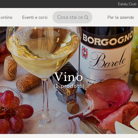
Eataly Club
online
Eventi e corsi
Per le aziende
Vino
(1 prodotti)