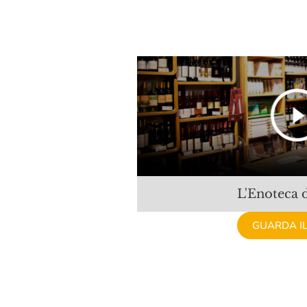
André Heucq
Antica Enotria
Antica Torino
Antolini
Antoniolo
Arcari E Danesi
Argiolas
L'Enoteca d
Arianna Occhipinti
GUARDA IL
Arici
Arnaldo Caprai
Arpepe