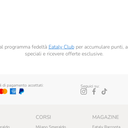
à di marketing descritte al
punto 2.F dell’Informativa sulla Privacy
dati per finalità di profilazione descritte al
punto 2.E dell’Informativa sulla Privacy
, nonché p
ai sensi del precedente punto 1.
ti al programma fedeltà
Eataly Club
per accumulare punti, a
speciali e ricevere offerte esclusive.
 di pagamento accettati:
Seguici su:
CORSI
MAGAZINE
raldo
Milano Smeraldo
Eataly Racconta