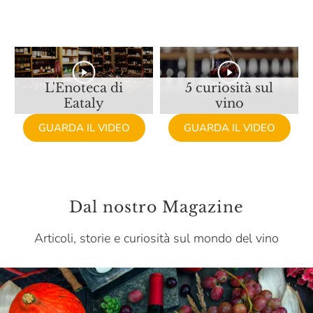
Cascina Valle Asinari
Cascina Degli Ulivi
Castellare Di Castellina
Castello Monaci
L'Enoteca di
5 curiosità sul
Eataly
vino
Castello Monsanto
GUARDA IL VIDEO
GUARDA IL VIDEO
Castello Di Ama
Castello Di Lispida
Castello Di Monsanto
Dal nostro Magazine
Cavit
Articoli, storie e curiosità sul mondo del vino
Ceci
Celestina Fè
Ceraudo