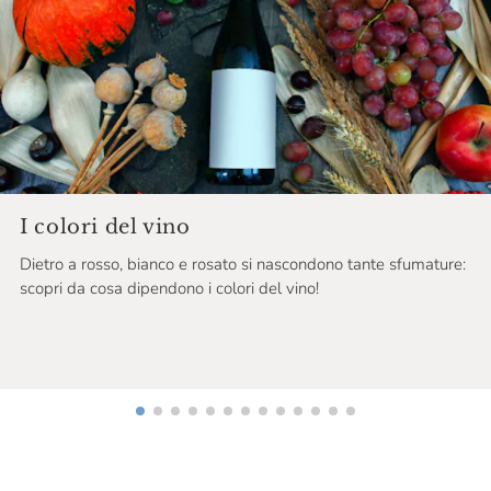
Certosa Di Belriguardo
Chardonnet & Fils
Chateau De Roquefort
Chateau Musar
Chiarli
Chloé & Solenne Faÿ
I colori del vino
Cincinnato
Dietro a rosso, bianco e rosato si nascondono tante sfumature:
scopri da cosa dipendono i colori del vino!
Cinque Campi
Cinzano
Ciolli
Cirelli
Ciro Picariello