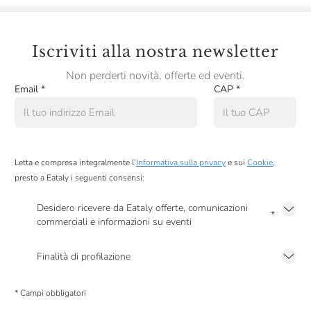
Citari
Claudio Cipressi
Iscriviti alla nostra newsletter
Clerico
Non perderti novità, offerte ed eventi.
Email
*
CAP
*
Cleto Chiarli
Cocchi
Collavini
Letta e compresa integralmente l’
Informativa sulla privacy
e sui
Cookie
,
ColleMassari
presto a Eataly i seguenti consensi:
Collestefano
Desidero ricevere da Eataly offerte, comunicazioni
*
commerciali e informazioni su eventi
Colombaio Santa Chiara
Presto a Eataly il mio consenso per le attività di marketing descritte al
punto
Colombaio Di Cencio
2.F dell’Informativa sulla Privacy
Finalità di profilazione
Presto a Eataly il consenso per trattare i miei dati per finalità di profilazione
Colonnara
descritte al
punto 2.E dell’Informativa sulla Privacy
, nonché per propormi
* Campi obbligatori
comunicazioni commerciali personalizzate, in caso di consenso prestato ai
Colpaola
sensi del precedente punto 1.