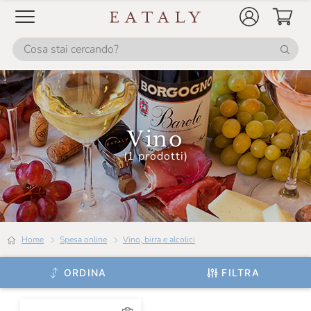
Calcagno
Camerlengo
Camossi
Campo Alle Comete
Cantina Mesa
Vino
Cantina Valtidone
(1 prodotti)
Cantine Florio
Cantine Lunae
Cantine Paltrinieri
Home
Spesa online
Vino, birra e alcolici
Cantine San Marzano
ORDINA
FILTRA
Cantine Silvestri
Cantine Dell'Angelo