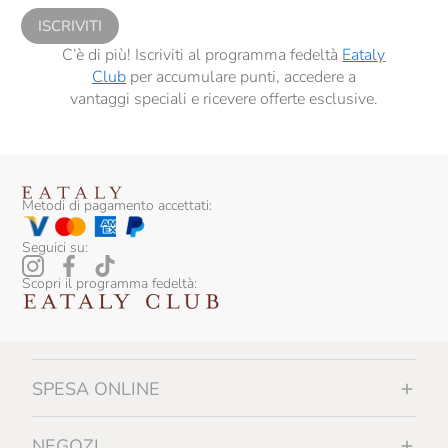
Colterenzio
ISCRIVITI
C’è di più! Iscriviti al programma fedeltà
Eataly
Conestabile Della Staffa
Club
per accumulare punti, accedere a
vantaggi speciali e ricevere offerte esclusive.
Contadi Castaldi
Conti Di Buscareto
Contini
Metodi di pagamento accettati:
Contrada Di Sorano
Seguici su:
Cooperativa Agricola La Collina
Scopri il programma fedeltà:
Corbon
Corte Giara
Cos
SPESA ONLINE
Costa Arente
Cotar
NEGOZI