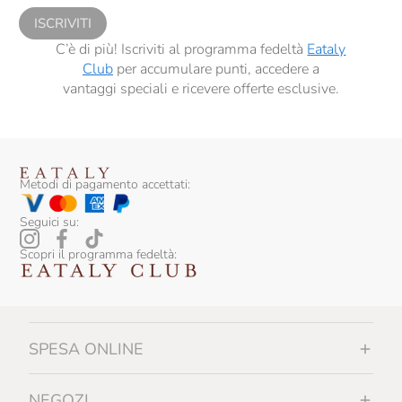
ISCRIVITI
Contadi Castaldi
C’è di più! Iscriviti al programma fedeltà
Eataly
Conti Di Buscareto
Club
per accumulare punti, accedere a
vantaggi speciali e ricevere offerte esclusive.
Contini
Contrada Di Sorano
Cooperativa Agricola La Collina
Metodi di pagamento accettati:
Corbon
Seguici su:
Corte Giara
Scopri il programma fedeltà:
Cos
Costa Arente
Cotar
SPESA ONLINE
Croci
NEGOZI