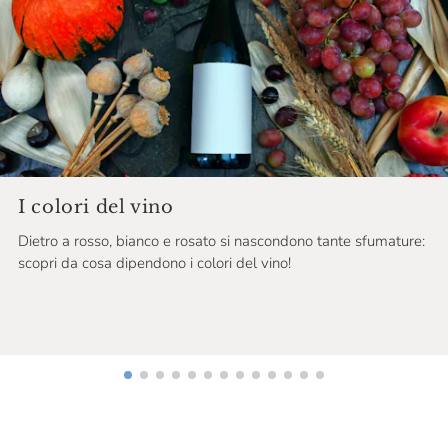
Chateau De Roquefort
Chateau Musar
Chiarli
Chloé & Solenne Faÿ
Cincinnato
Cinque Campi
I colori del vino
Dietro a rosso, bianco e rosato si nascondono tante sfumature:
Cinzano
scopri da cosa dipendono i colori del vino!
Ciolli
Cirelli
Ciro Picariello
Citari
Claudio Cipressi