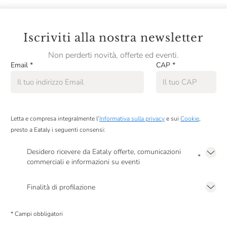
Clerico
Cleto Chiarli
Iscriviti alla nostra newsletter
Cocchi
Non perderti novità, offerte ed eventi.
Email
*
CAP
*
Collavini
ColleMassari
Collestefano
Letta e compresa integralmente l’
Informativa sulla privacy
e sui
Cookie
,
Colombaio Santa Chiara
presto a Eataly i seguenti consensi:
Colombaio Di Cencio
Desidero ricevere da Eataly offerte, comunicazioni
*
commerciali e informazioni su eventi
Colonnara
Presto a Eataly il mio consenso per le attività di marketing descritte al
punto
2.F dell’Informativa sulla Privacy
Colpaola
Finalità di profilazione
Presto a Eataly il consenso per trattare i miei dati per finalità di profilazione
Colterenzio
descritte al
punto 2.E dell’Informativa sulla Privacy
, nonché per propormi
* Campi obbligatori
comunicazioni commerciali personalizzate, in caso di consenso prestato ai
Conestabile Della Staffa
sensi del precedente punto 1.