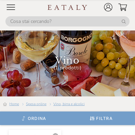
Camossi
Campo Alle Comete
Cantina Mesa
Cantina Valtidone
Cantine Florio
Vino
Cantine Lunae
(1 prodotti)
Cantine Paltrinieri
Cantine San Marzano
Cantine Silvestri
Home
Spesa online
Vino, birra e alcolici
Cantine Dell'Angelo
ORDINA
FILTRA
Caprili
Carlo Alberto