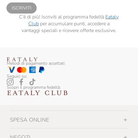
ISCRIVITI
Contadi Castaldi
C’è di più! Iscriviti al programma fedeltà
Eataly
Conti Di Buscareto
Club
per accumulare punti, accedere a
vantaggi speciali e ricevere offerte esclusive.
Contini
Contrada Di Sorano
Cooperativa Agricola La Collina
Metodi di pagamento accettati:
Corbon
Seguici su:
Corte Giara
Scopri il programma fedeltà:
Cos
Costa Arente
Cotar
SPESA ONLINE
Croci
NEGOZI