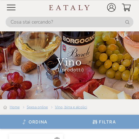
Camossi
Campo Alle Comete
Cantina Mesa
Cantina Valtidone
Cantine Florio
Vino
Cantine Lunae
(1 prodotti)
Cantine Paltrinieri
Cantine San Marzano
Cantine Silvestri
Home
Spesa online
Vino, birra e alcolici
Cantine Dell'Angelo
ORDINA
FILTRA
Caprili
Carlo Alberto