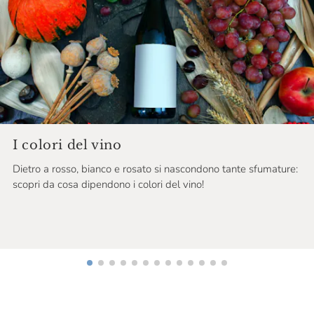
Chateau De Roquefort
Chateau Musar
Chiarli
Chloé & Solenne Faÿ
Cincinnato
Cinque Campi
I colori del vino
Dietro a rosso, bianco e rosato si nascondono tante sfumature:
Cinzano
scopri da cosa dipendono i colori del vino!
Ciolli
Cirelli
Ciro Picariello
Citari
Claudio Cipressi