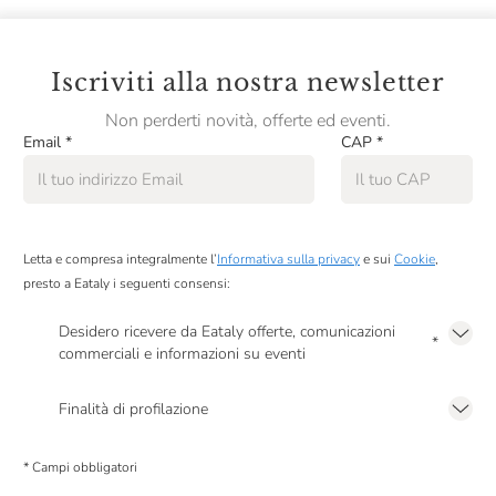
Clerico
Cleto Chiarli
Iscriviti alla nostra newsletter
Cocchi
Non perderti novità, offerte ed eventi.
Email
*
CAP
*
Collavini
ColleMassari
Collestefano
Letta e compresa integralmente l’
Informativa sulla privacy
e sui
Cookie
,
Colombaio Santa Chiara
presto a Eataly i seguenti consensi:
Colombaio Di Cencio
Desidero ricevere da Eataly offerte, comunicazioni
*
commerciali e informazioni su eventi
Colonnara
Presto a Eataly il mio consenso per le attività di marketing descritte al
punto
2.F dell’Informativa sulla Privacy
Colpaola
Finalità di profilazione
Presto a Eataly il consenso per trattare i miei dati per finalità di profilazione
Colterenzio
descritte al
punto 2.E dell’Informativa sulla Privacy
, nonché per propormi
* Campi obbligatori
comunicazioni commerciali personalizzate, in caso di consenso prestato ai
Conestabile Della Staffa
sensi del precedente punto 1.