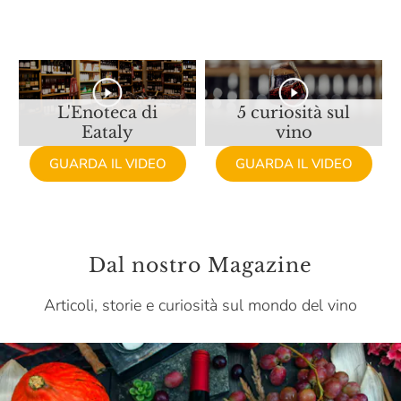
Castellare Di Castellina
Castello Monaci
Castello Monsanto
Castello Di Ama
L'Enoteca di
5 curiosità sul
Eataly
vino
Castello Di Lispida
GUARDA IL VIDEO
GUARDA IL VIDEO
Castello Di Monsanto
Cavit
Ceci
Dal nostro Magazine
Celestina Fè
Articoli, storie e curiosità sul mondo del vino
Ceraudo
Certosa Di Belriguardo
Chardonnet & Fils