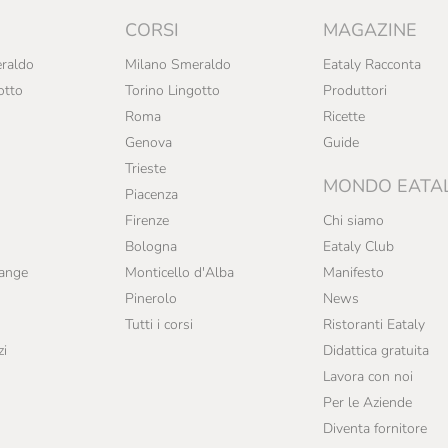
CORSI
MAGAZINE
raldo
Milano Smeraldo
Eataly Racconta
otto
Torino Lingotto
Produttori
Roma
Ricette
Genova
Guide
Trieste
MONDO EATA
Piacenza
Firenze
Chi siamo
Bologna
Eataly Club
range
Monticello d'Alba
Manifesto
Pinerolo
News
Tutti i corsi
Ristoranti Eataly
zi
Didattica gratuita
Lavora con noi
Per le Aziende
Diventa fornitore