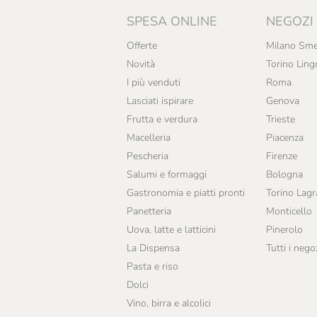
Attems
SPESA ONLINE
NEGOZI
Aubry
Offerte
Milano Sme
Novità
Torino Ling
Augustiner
I più venduti
Roma
Az. Agr. Laura Aschero
Lasciati ispirare
Genova
Frutta e verdura
Trieste
Azienda Agricola Caparsa
Macelleria
Piacenza
Baglio Di Grisi
Pescheria
Firenze
Salumi e formaggi
Bologna
Bajta Salez
Gastronomia e piatti pronti
Torino Lag
Baladin
Panetteria
Monticello
Uova, latte e latticini
Pinerolo
Bally
La Dispensa
Tutti i nego
Balmenach Distillery
Pasta e riso
Dolci
Barcelona Beer Company
Vino, birra e alcolici
Baron Longo