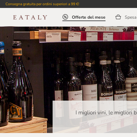
Consegna gratuita per ordini superiori a 99 €!
Offerte del mese
Spesa 
I migliori vini, le migliori