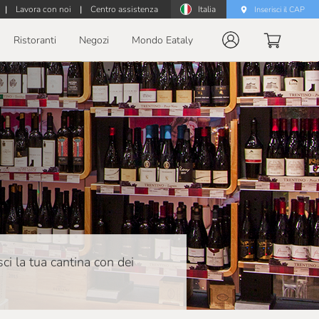
|
Lavora con noi
|
Centro assistenza
Italia
Inserisci il CAP
Ristoranti
Negozi
Mondo Eataly
isci la tua cantina con dei