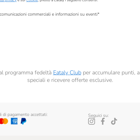
lla privacy
e sui
Cookie
, presto a Eataly i seguenti consensi:
, comunicazioni commerciali e informazioni su eventi
*
à di marketing descritte al
punto 2.F dell’Informativa sulla Privacy
dati per finalità di profilazione descritte al
punto 2.E dell’Informativa sulla Privacy
, nonché p
ai sensi del precedente punto 1.
ti al programma fedeltà
Eataly Club
per accumulare punti, a
speciali e ricevere offerte esclusive.
 di pagamento accettati:
Seguici su: