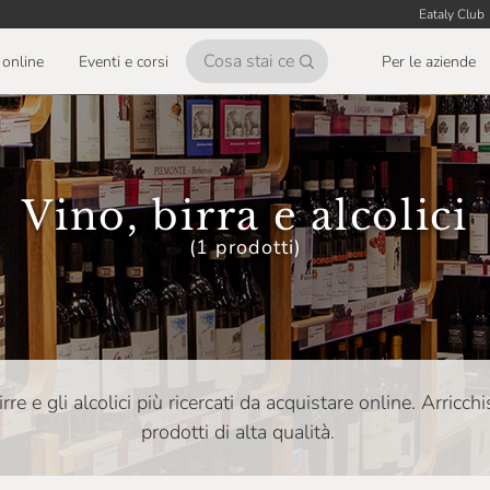
Eataly Club
online
Eventi e corsi
Per le aziende
Vino, birra e alcolici
(1 prodotti)
 birre e gli alcolici più ricercati da acquistare online. Arricch
prodotti di alta qualità.