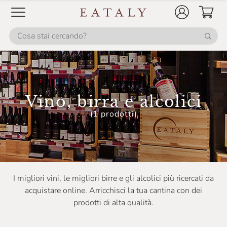
Bernard
Bertani
Biancavigna
Billecart Salmon
Birra CaneNero
Birra Lara
Vino, birra e alcolici
(1 prodotti)
Birra Mastino
Birra Messina
Birra Oltremondo
Birra Oxiana
I migliori vini, le migliori birre e gli alcolici più ricercati da
acquistare online. Arricchisci la tua cantina con dei
Birra Salento
prodotti di alta qualità.
Birra Dell'Eremo