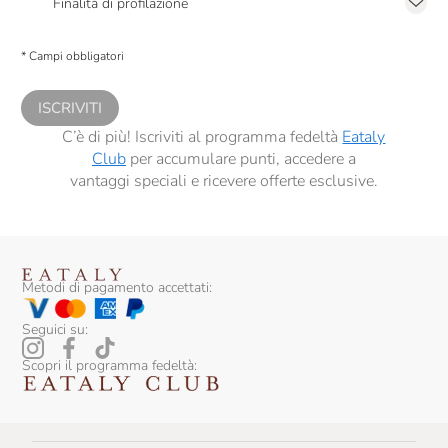
Finalità di profilazione
Bulldog
Presto a Eataly il consenso per trattare i miei dati per finalità di profilazione
descritte al
punto 2.E dell’Informativa sulla Privacy
, nonché per propormi
* Campi obbligatori
comunicazioni commerciali personalizzate, in caso di consenso prestato ai
Bumbu
sensi del precedente punto 1.
Buondonno
ISCRIVITI
C’è di più! Iscriviti al programma fedeltà
Eataly
Burlotto Giancarlo
Club
per accumulare punti, accedere a
Ca' Rossa
vantaggi speciali e ricevere offerte esclusive.
Ca' Viola
Ca' Del Bosco
Metodi di pagamento accettati:
Calabretta
Calatroni
Seguici su:
Scopri il programma fedeltà:
Calcagno
Camerlengo
Camossi