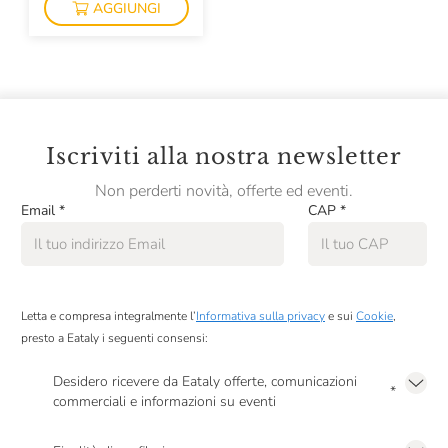
AGGIUNGI
Bollinger
Bordiga
Borgo Castagni
Borgo Conventi
Iscriviti alla nostra newsletter
Borgogno
Non perderti novità, offerte ed eventi.
Braida
Email
*
CAP
*
Brandini
BrewDog
Letta e compresa integralmente l’
Informativa sulla privacy
e sui
Cookie
,
Bric Cenciurio
presto a Eataly i seguenti consensi:
Bruno Paillard
Desidero ricevere da Eataly offerte, comunicazioni
*
Bruno Ribadi
commerciali e informazioni su eventi
Presto a Eataly il mio consenso per le attività di marketing descritte al
punto
Bruno Verdi
2.F dell’Informativa sulla Privacy