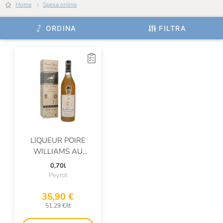
Birrificio Amerino
Home
Spesa online
Birrificio Antoniano
ORDINA
FILTRA
Birrificio Lambrate
Birrificio Maiella
Birrificio Milano
Birrificio Montegioco
Birrificio Del Ducato
Bisol
LIQUEUR POIRE
WILLIAMS AU
Blazic
COGNAC
0,70l
Bodegas Faustino González
Peyrot
Boglietti
35,90 €
51,29 €/lt
Bolla