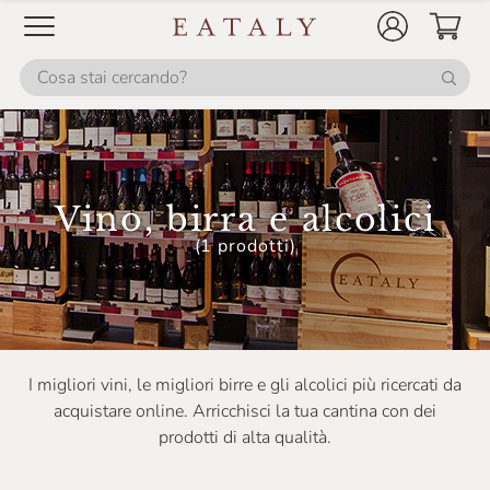
Bernard
Bertani
Biancavigna
Billecart Salmon
Birra CaneNero
Birra Lara
Vino, birra e alcolici
(1 prodotti)
Birra Mastino
Birra Messina
Birra Oltremondo
Birra Oxiana
I migliori vini, le migliori birre e gli alcolici più ricercati da
acquistare online. Arricchisci la tua cantina con dei
Birra Salento
prodotti di alta qualità.
Birra Dell'Eremo