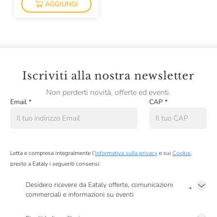
AGGIUNGI
Bollinger
Bordiga
Borgo Castagni
Borgo Conventi
Iscriviti alla nostra newsletter
Borgogno
Non perderti novità, offerte ed eventi.
Braida
Email
*
CAP
*
Brandini
BrewDog
Letta e compresa integralmente l’
Informativa sulla privacy
e sui
Cookie
,
Bric Cenciurio
presto a Eataly i seguenti consensi:
Bruno Paillard
Desidero ricevere da Eataly offerte, comunicazioni
*
Bruno Ribadi
commerciali e informazioni su eventi
Presto a Eataly il mio consenso per le attività di marketing descritte al
punto
Bruno Verdi
2.F dell’Informativa sulla Privacy