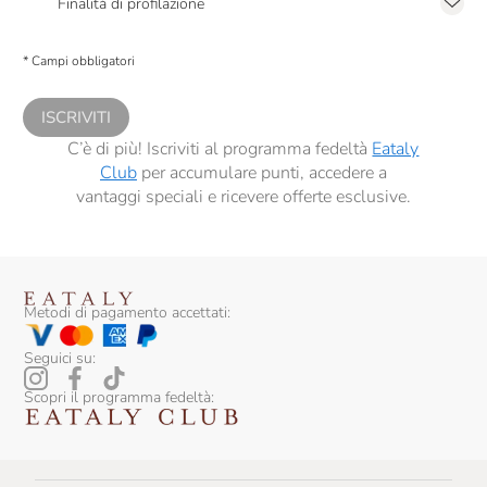
Finalità di profilazione
Bulldog
Presto a Eataly il consenso per trattare i miei dati per finalità di profilazione
descritte al
punto 2.E dell’Informativa sulla Privacy
, nonché per propormi
* Campi obbligatori
comunicazioni commerciali personalizzate, in caso di consenso prestato ai
Bumbu
sensi del precedente punto 1.
Buondonno
ISCRIVITI
C’è di più! Iscriviti al programma fedeltà
Eataly
Burlotto Giancarlo
Club
per accumulare punti, accedere a
Ca' Rossa
vantaggi speciali e ricevere offerte esclusive.
Ca' Viola
Ca' Del Bosco
Metodi di pagamento accettati:
Calabretta
Calatroni
Seguici su:
Scopri il programma fedeltà:
Calcagno
Camerlengo
Camossi