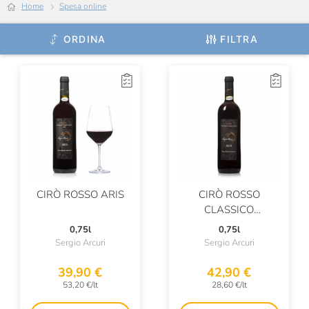
Home
Spesa online
Bolla
ORDINA
FILTRA
Bollinger
Bordiga
Borgo Castagni
Borgo Conventi
Borgogno
Braida
CIRÒ ROSSO ARIS
CIRÒ ROSSO
Brandini
CLASSICO
SUPERIORE RISERVA
BrewDog
0,75l
0,75l
DOC “PIÙ VITE”
Sergio Arcuri
Sergio Arcuri
Bric Cenciurio
39,90 €
42,90 €
Bruno Paillard
53,20 €/lt
28,60 €/lt
Bruno Ribadi