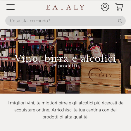
Birra Dell'Eremo
Birrificio Amerino
Birrificio Antoniano
Birrificio Lambrate
Birrificio Maiella
Vino, birra e alcolici
Birrificio Milano
(3 prodotti)
Birrificio Montegioco
Birrificio Del Ducato
Bisol
I migliori vini, le migliori birre e gli alcolici più ricercati da
Blazic
acquistare online. Arricchisci la tua cantina con dei
Bodegas Faustino González
prodotti di alta qualità.
Boglietti