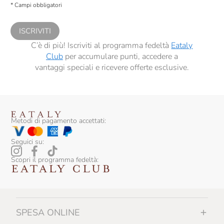
Cantine Dell'Angelo
* Campi obbligatori
comunicazioni commerciali personalizzate, in caso di consenso prestato ai
sensi del precedente punto 1.
Caol Ila
ISCRIVITI
Caprili
C’è di più! Iscriviti al programma fedeltà
Eataly
Club
per accumulare punti, accedere a
Carlo Alberto
vantaggi speciali e ricevere offerte esclusive.
Carpano
Carranco
Casa Belfi
Metodi di pagamento accettati:
Casa E. Di Mirafiore
Seguici su:
Casale Della Ioria
Scopri il programma fedeltà:
Casale Del Giglio
Cascina Corte
SPESA ONLINE
Cascina GemmaRina