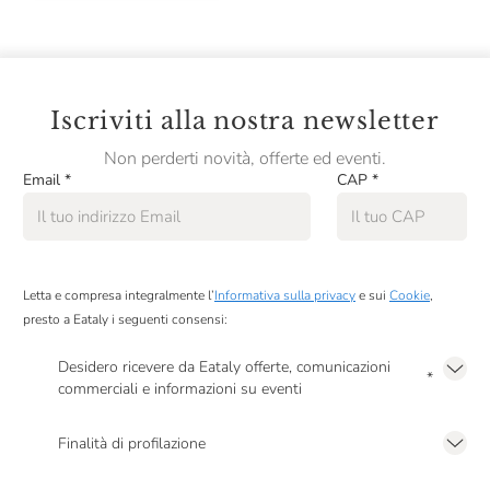
Camerlengo
Camossi
Campari
Iscriviti alla nostra newsletter
Campo Alle Comete
Non perderti novità, offerte ed eventi.
Campogiovanni
Email
*
CAP
*
Cantina Mesa
Cantina Valtidone
Cantine Florio
Letta e compresa integralmente l’
Informativa sulla privacy
e sui
Cookie
,
presto a Eataly i seguenti consensi:
Cantine Lunae
Desidero ricevere da Eataly offerte, comunicazioni
Cantine Paltrinieri
*
commerciali e informazioni su eventi
Presto a Eataly il mio consenso per le attività di marketing descritte al
punto
Cantine San Marzano
2.F dell’Informativa sulla Privacy
Finalità di profilazione
Cantine Silvestri
Presto a Eataly il consenso per trattare i miei dati per finalità di profilazione
descritte al
punto 2.E dell’Informativa sulla Privacy
, nonché per propormi