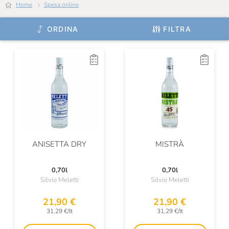
Home
Spesa online
Bolla
ORDINA
FILTRA
Bollinger
Bordiga
Borgo Castagni
Borgo Conventi
Borgogno
Braida
ANISETTA DRY
MISTRÀ
Brandini
BrewDog
0,70l
0,70l
Silvio Meletti
Silvio Meletti
Bric Cenciurio
21,90 €
21,90 €
Bruno Paillard
31,29 €/lt
31,29 €/lt
Bruno Ribadi