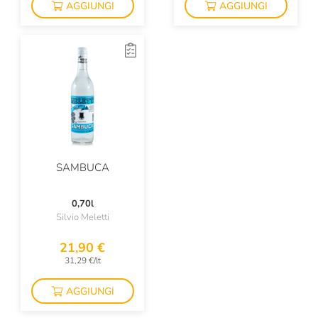
AGGIUNGI
AGGIUNGI
Bruno Verdi
Bulldog
Bumbu
Buondonno
Burlotto Giancarlo
Ca' Rossa
SAMBUCA
Ca' Viola
0,70l
Ca' Del Bosco
Silvio Meletti
Calabretta
21,90 €
31,29 €/lt
Calatroni
AGGIUNGI
Calcagno