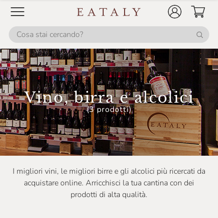
Birra Dell'Eremo
Birrificio Amerino
Birrificio Antoniano
Birrificio Lambrate
Birrificio Maiella
Vino, birra e alcolici
Birrificio Milano
(3 prodotti)
Birrificio Montegioco
Birrificio Del Ducato
Bisol
I migliori vini, le migliori birre e gli alcolici più ricercati da
Blazic
acquistare online. Arricchisci la tua cantina con dei
Bodegas Faustino González
prodotti di alta qualità.
Boglietti