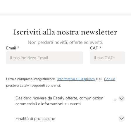
Camerlengo
Camossi
Campari
Iscriviti alla nostra newsletter
Campo Alle Comete
Non perderti novità, offerte ed eventi.
Campogiovanni
Email
*
CAP
*
Cantina Mesa
Cantina Valtidone
Cantine Florio
Letta e compresa integralmente l’
Informativa sulla privacy
e sui
Cookie
,
presto a Eataly i seguenti consensi:
Cantine Lunae
Desidero ricevere da Eataly offerte, comunicazioni
Cantine Paltrinieri
*
commerciali e informazioni su eventi
Presto a Eataly il mio consenso per le attività di marketing descritte al
punto
Cantine San Marzano
2.F dell’Informativa sulla Privacy
Finalità di profilazione
Cantine Silvestri
Presto a Eataly il consenso per trattare i miei dati per finalità di profilazione
descritte al
punto 2.E dell’Informativa sulla Privacy
, nonché per propormi