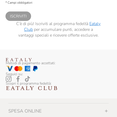
Cantine Dell'Angelo
* Campi obbligatori
comunicazioni commerciali personalizzate, in caso di consenso prestato ai
sensi del precedente punto 1.
Caol Ila
ISCRIVITI
Caprili
C’è di più! Iscriviti al programma fedeltà
Eataly
Club
per accumulare punti, accedere a
Carlo Alberto
vantaggi speciali e ricevere offerte esclusive.
Carpano
Carranco
Casa Belfi
Metodi di pagamento accettati:
Casa E. Di Mirafiore
Seguici su:
Casale Della Ioria
Scopri il programma fedeltà:
Casale Del Giglio
Cascina Corte
SPESA ONLINE
Cascina GemmaRina