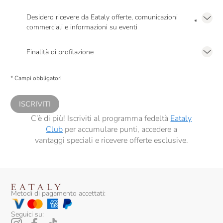
Marchese Raggio
Desidero ricevere da Eataly offerte, comunicazioni
*
Marchesi Antinori
commerciali e informazioni su eventi
Presto a Eataly il mio consenso per le attività di marketing descritte al
punto
Marchesi Migliorati
2.F dell’Informativa sulla Privacy
Finalità di profilazione
Marchesi Di Barolo
Presto a Eataly il consenso per trattare i miei dati per finalità di profilazione
descritte al
punto 2.E dell’Informativa sulla Privacy
, nonché per propormi
* Campi obbligatori
Marco Antonellli
comunicazioni commerciali personalizzate, in caso di consenso prestato ai
sensi del precedente punto 1.
Marco Carpineti
ISCRIVITI
Marenco
C’è di più! Iscriviti al programma fedeltà
Eataly
Club
per accumulare punti, accedere a
Maria Ernesta Berucci
vantaggi speciali e ricevere offerte esclusive.
Marjan Simcic
Martusciello
Masciarelli
Metodi di pagamento accettati:
Masi
Seguici su: