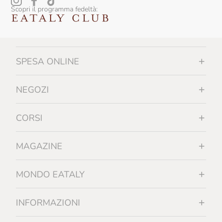
Massimago
Scopri il programma fedeltà:
Massimo Rattalino
Mastri Birrai Umbri
SPESA ONLINE
Mastrojanni
Masut Da Rive
NEGOZI
Mauro Veglio
CORSI
Meigamma
Menabrea
MAGAZINE
Mesa
MONDO EATALY
Michele Chiarlo
Monkey 47
INFORMAZIONI
Monogram