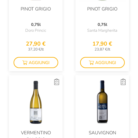
I Beer
PINOT GRIGIO
PINOT GRIGIO
Ichnusa
0,75l
0,75l
Idromele Dei Taurini
Doro Princic
Santa Margherita
Il Colombaio Di Santa Chiara
27,90 €
17,90 €
Il Convento
37,20 €/lt
23,87 €/lt
Il Frutto Permesso
AGGIUNGI
AGGIUNGI
Il Mastio
Il Paradiso Di Manfredi
Il Poggione
Il Vinco
Itala Pilsen
Italicus
VERMENTINO
SAUVIGNON