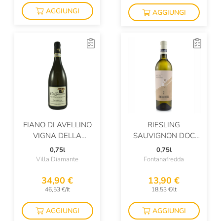
El Jimador
AGGIUNGI
AGGIUNGI
Elephant Gin
Elio Ottin
Elodie
Emidio Pepe
Ermes Pavese
Espolon
FIANO DI AVELLINO
RIESLING
Ettore Germano
VIGNA DELLA
SAUVIGNON DOC
CONGREGAZIONE
SPENSIERATA
0,75l
0,75l
Fabrizio Ressia
Villa Diamante
Fontanafredda
Faccoli
34,90 €
13,90 €
Falesco
46,53 €/lt
18,53 €/lt
Falkenstein
AGGIUNGI
AGGIUNGI