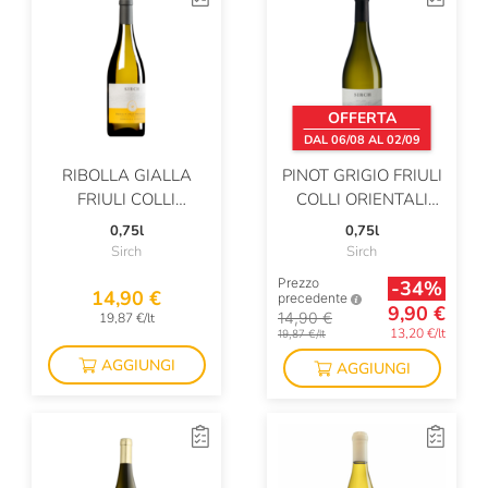
Feudo Montoni
Filippo Grasso
Firriato
OFFERTA
DAL 06/08 AL 02/09
Flor De Caña
RIBOLLA GIALLA
PINOT GRIGIO FRIULI
Fonseca
FRIULI COLLI
COLLI ORIENTALI
ORIENTALI DOC
DOC
Fontana Candida
0,75l
0,75l
Sirch
Sirch
Fontanafredda
Prezzo
-34%
14,90 €
precedente
9,90 €
Fontodi
14,90 €
19,87 €/lt
13,20 €/lt
19,87 €/lt
Fonzone
AGGIUNGI
AGGIUNGI
Foradori
Forst
Francesco Marra