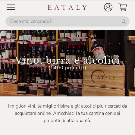
Cà Dei Frati
Damijan Podversic
Dario Princic
Darroze
David Duband
Vino, birra e alcolici
De Conciliis
(1400 prodotti)
De Prouf Brouwerij
Deiss
Denis Montanar
I migliori vini, le migliori birre e gli alcolici più ricercati da
Dennis Zoppi
acquistare online. Arricchisci la tua cantina con dei
Derbusco Cives
prodotti di alta qualità.
Di Leva