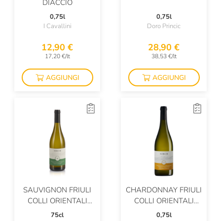
DIACCIO
Iuli
0,75l
0,75l
J.M.
I Cavallini
Doro Princic
Ka Mancine
12,90 €
28,90 €
17,20 €/lt
38,53 €/lt
Kabaj
AGGIUNGI
AGGIUNGI
Kahneman
Kellerei Andrian
Kettmeier
Kozel
Kyoto Distillery
L'Archetipo
SAUVIGNON FRIULI
CHARDONNAY FRIULI
L'Armangia
COLLI ORIENTALI
COLLI ORIENTALI
DOC
DOC
L'Autin
75cl
0,75l