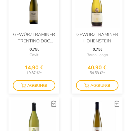
Franck Pascal
Franco Terpin
Franz Haas
GEWÜRZTRAMINER
GEWURZTRAMINER
TRENTINO DOC
HOHENSTEIN
Frecciarossa
BOTTEGA VINAI
0,75l
0,75l
Frescobaldi
Cavit
Baron Longo
Fulvia Tombolini
14,90 €
40,90 €
19,87 €/lt
54,53 €/lt
Gancia
AGGIUNGI
AGGIUNGI
Gaston Dericbourg
Giavi
Girardin Vincent
Glenfiddich
Glenrothes