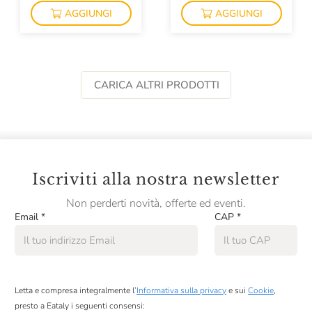
Losito
AGGIUNGI
AGGIUNGI
Luigi Tecce
Lunelli
Lungarotti
CARICA ALTRI PRODOTTI
Luxardo
Macciocca
Magi Spirits
Iscriviti alla nostra newsletter
Malenchini
Non perderti novità, offerte ed eventi.
Malfy
Email
*
CAP
*
Mandois
Manincor
Marc E Manuel Giro
Letta e compresa integralmente l’
Informativa sulla privacy
e sui
Cookie
,
presto a Eataly i seguenti consensi: