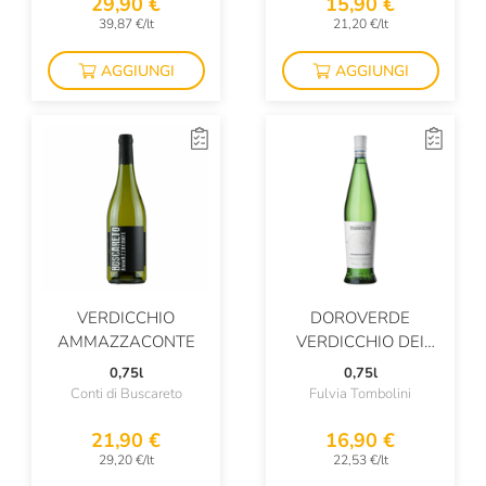
29,90 €
15,90 €
39,87 €/lt
21,20 €/lt
La Valdotaine
AGGIUNGI
AGGIUNGI
La Zolla
Lamole
Lamoresca
Laphroaig
Le Cinciole
Le Fraghe
VERDICCHIO
DOROVERDE
Le Vigne Di Zamò
AMMAZZACONTE
VERDICCHIO DEI
Leonardo Bussoletti
CASTELLI DI JESI
0,75l
0,75l
Conti di Buscareto
Fulvia Tombolini
Leone De Castris
21,90 €
16,90 €
Lis Neris
29,20 €/lt
22,53 €/lt