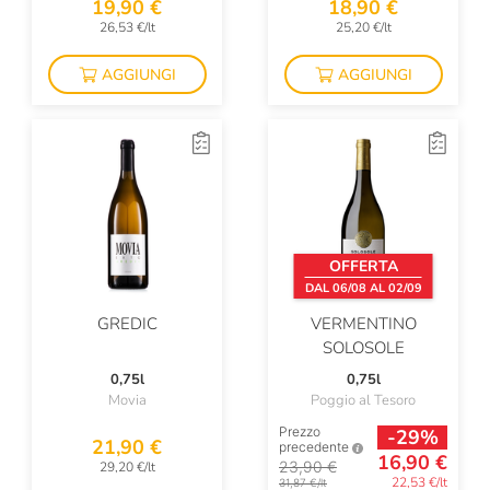
19,90 €
18,90 €
26,53 €/lt
25,20 €/lt
Donna Olimpia
AGGIUNGI
AGGIUNGI
Donnafugata
Doro Princic
Dourthe
Drappier
Duca Di Salaparuta
OFFERTA
Durin
DAL 06/08 AL 02/09
GREDIC
VERMENTINO
Eataly
SOLOSOLE
Edi Kante
0,75l
0,75l
Movia
Poggio al Tesoro
Egly-Ouriet
Prezzo
-29%
21,90 €
precedente
El Dorado
16,90 €
23,90 €
29,20 €/lt
22,53 €/lt
31,87 €/lt