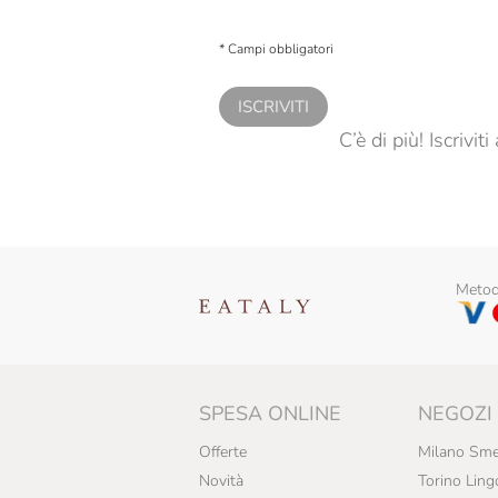
Fuchs
Presto a Eataly il consenso per trattare i miei 
personalizzate, in caso di consenso prestato 
Gardin
* Campi obbligatori
Giorgio Poeta
ISCRIVITI
Giovanni Cova & C.
C’è di più! Iscrivi
Golosi Di Salute
Grondona
Jam.m
Metodi
La Finestra Sul Cielo
La Panetteria Di Eataly
Luzi
SPESA ONLINE
NEGOZI
Mamma Mia
Offerte
Milano Sme
Mariangela Prunotto
Novità
Torino Ling