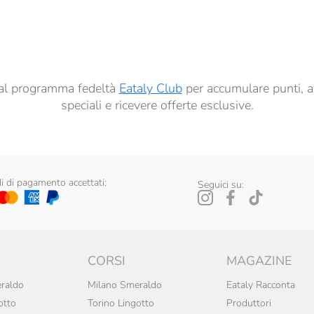
dati per finalità di profilazione descritte al
punto 2.E dell’Informativa sulla Privacy
, nonché p
ai sensi del precedente punto 1.
ti al programma fedeltà
Eataly Club
per accumulare punti, a
speciali e ricevere offerte esclusive.
 di pagamento accettati:
Seguici su:
CORSI
MAGAZINE
raldo
Milano Smeraldo
Eataly Racconta
otto
Torino Lingotto
Produttori