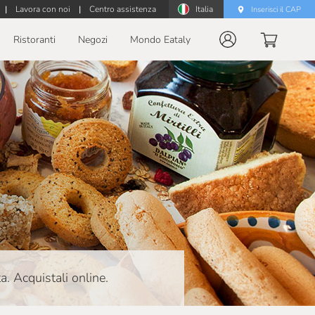
|
Lavora con noi
|
Centro assistenza
Italia
Inserisci il CAP
Ristoranti
Negozi
Mondo Eataly
a. Acquistali online.