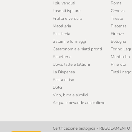
I più venduti
Roma
Mieli Thun
Lasciati ispirare
Genova
Naturotti
Frutta e verdura
Trieste
Macelleria
Piacenza
Scyavuru
Pescheria
Firenze
Segreti Di Sicilia
Salumi e formaggi
Bologna
Solo Mais
Gastronomia e piatti pronti
Torino Lag
Panetteria
Monticello
Sottolestelle
Uova, latte e latticini
Pinerolo
Stella
La Dispensa
Tutti i nego
Pasta e riso
Taste Of Nature
Dolci
Tipico
Vino, birra e alcolici
Acqua e bevande analcoliche
Tumminello
Vigoni
Certificazione biologica - REGOLAMENTO (