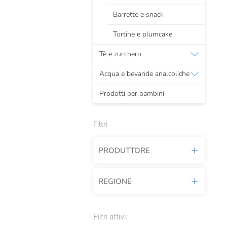
Barrette e snack
Tortine e plumcake
Tè e zucchero
Acqua e bevande analcoliche
Prodotti per bambini
Filtri
PRODUTTORE
REGIONE
Agrimontana
Alce Nero
Liguria
Filtri attivi:
Amodeo