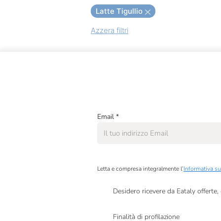
Latte Tigullio
Antonio Mattei
Azzera filtri
Apicoltura Bianco
Azienda Agricola San
Benedetto
Bononia Dolci
Chiaverini Firenze
Conapi
Email
*
Dalpian
Di Leo
Duca D'Alba
Letta e compresa integralmente l’
Informativa su
Erberossi
Desidero ricevere da Eataly offerte
Presto a Eataly il mio consenso per le attivit
Fior Di Loto
Finalità di profilazione