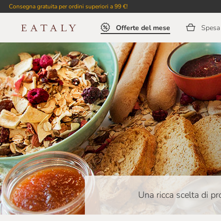
Consegna gratuita per ordini superiori a 99 €!
Offerte del mese
Spesa 
Una ricca scelta di pr