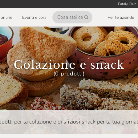
Eataly Club
online
Eventi e corsi
Per le aziende
Colazione e snack
(0 prodotti)
odotti per la colazione e di sfiziosi snack per la tua giornat