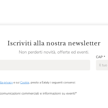
Iscriviti alla nostra newsletter
Non perderti novità, offerte ed eventi.
CAP
*
lla privacy
e sui
Cookie
, presto a Eataly i seguenti consensi:
, comunicazioni commerciali e informazioni su eventi
*
à di marketing descritte al
punto 2.F dell’Informativa sulla Privacy