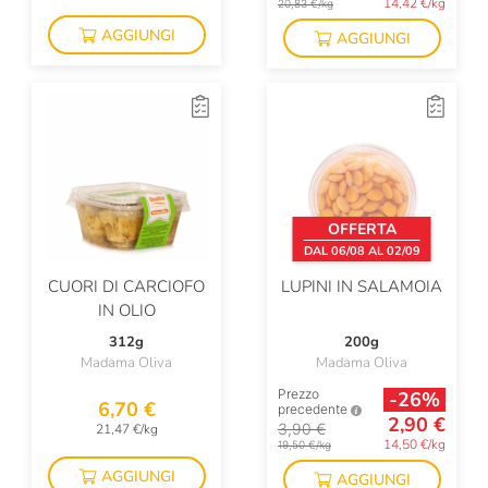
14,42 €/kg
20,83 €/kg
AGGIUNGI
AGGIUNGI
OFFERTA
DAL 06/08 AL 02/09
CUORI DI CARCIOFO
LUPINI IN SALAMOIA
IN OLIO
312g
200g
Madama Oliva
Madama Oliva
Prezzo
-26%
6,70 €
precedente
2,90 €
3,90 €
21,47 €/kg
14,50 €/kg
19,50 €/kg
AGGIUNGI
AGGIUNGI