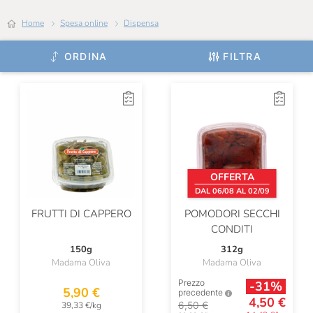
Home
Spesa online
Dispensa
ORDINA
FILTRA
OFFERTA
DAL 06/08 AL 02/09
FRUTTI DI CAPPERO
POMODORI SECCHI
CONDITI
150g
312g
Madama Oliva
Madama Oliva
Prezzo
-31%
5,90 €
precedente
4,50 €
6,50 €
39,33 €/kg