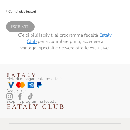
Presto a Eataly il consenso per trattare i miei dati per finalità di profilazione
descritte al
punto 2.E dell’Informativa sulla Privacy
, nonché per propormi
* Campi obbligatori
comunicazioni commerciali personalizzate, in caso di consenso prestato ai
sensi del precedente punto 1.
ISCRIVITI
C’è di più! Iscriviti al programma fedeltà
Eataly
Club
per accumulare punti, accedere a
vantaggi speciali e ricevere offerte esclusive.
Metodi di pagamento accettati:
Seguici su:
Scopri il programma fedeltà: