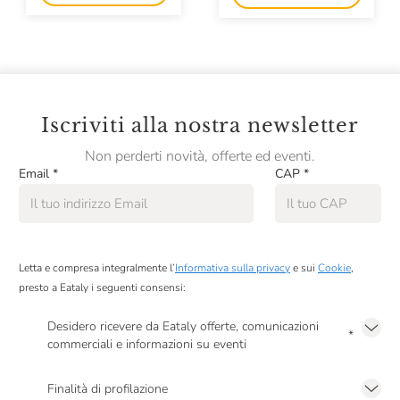
Iscriviti alla nostra newsletter
Non perderti novità, offerte ed eventi.
Email
*
CAP
*
Letta e compresa integralmente l’
Informativa sulla privacy
e sui
Cookie
,
presto a Eataly i seguenti consensi:
Desidero ricevere da Eataly offerte, comunicazioni
*
commerciali e informazioni su eventi
Presto a Eataly il mio consenso per le attività di marketing descritte al
punto
2.F dell’Informativa sulla Privacy
Finalità di profilazione