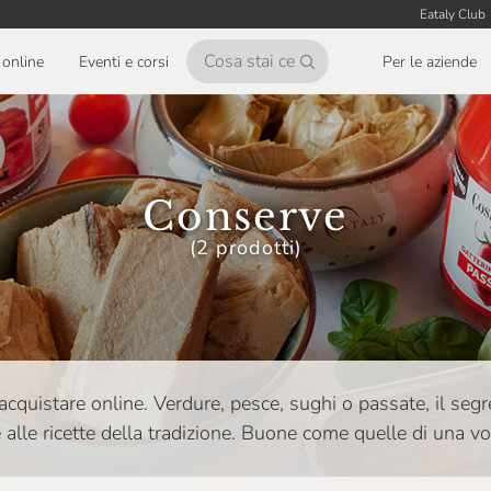
Eataly Club
online
Eventi e corsi
Per le aziende
Conserve
(2 prodotti)
acquistare online. Verdure, pesce, sughi o passate, il segr
 alle ricette della tradizione. Buone come quelle di una volt