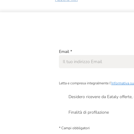
Angelo Parodi
Antica Enotria
Appennino Food
Armatore
Email
*
Azienda Agricola Moretti
Bio Orto
Biosolidale
Letta e compresa integralmente l’
Informativa su
Campisi
Desidero ricevere da Eataly offerte
Cascina Fiume
Presto a Eataly il mio consenso per le attivit
Finalità di profilazione
Centonze
Presto a Eataly il consenso per trattare i miei 
Cereal Terra
personalizzate, in caso di consenso prestato 
* Campi obbligatori