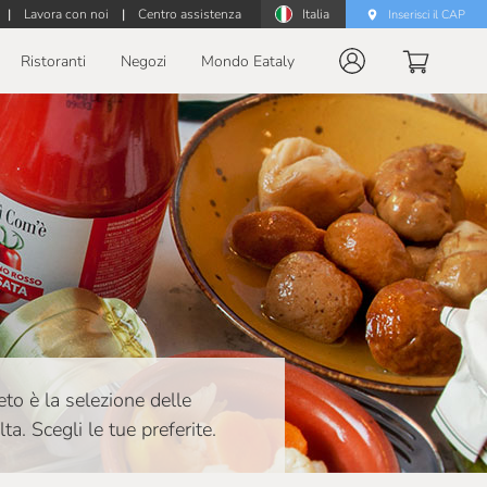
|
Lavora con noi
|
Centro assistenza
Italia
Inserisci il CAP
Ristoranti
Negozi
Mondo Eataly
eto è la selezione delle
a. Scegli le tue preferite.