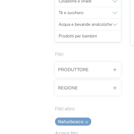
Colazione e snack
Tè e zucchero
Acqua e bevande analcoliche
Prodotti per bambini
Filtri
PRODUTTORE
REGIONE
Acantilado
Albatros
Piemonte
Filtri attivi:
Alice Prodotti Ittici
Naturbosco
Alicos
Azzera filtri
Alpenzu