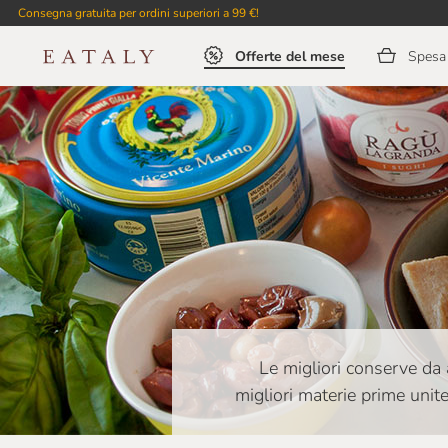
Consegna gratuita per ordini superiori a 99 €!
Offerte del mese
Spesa 
Le migliori conserve da 
migliori materie prime unite