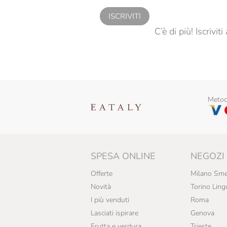
Cetaria Saporum
ISCRIVITI
Conservas Marino
C’è di più! Iscrivi
Dario Previdi
De Carlo
Delfino
Giardiniera Di Morgan
Metodi
Giovanni Fratepietro
Guadagni Fausto
SPESA ONLINE
NEGOZI
Il Cipressino
Offerte
Milano Sme
Il Mongetto
Novità
Torino Ling
Il Vallino
I più venduti
Roma
Lasciati ispirare
Genova
Italpesto
Frutta e verdura
Trieste