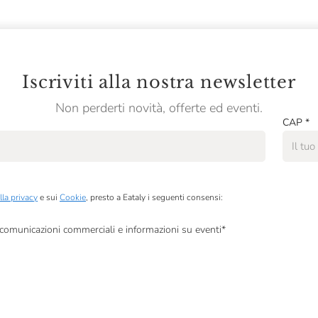
Iscriviti alla nostra newsletter
Non perderti novità, offerte ed eventi.
CAP
*
lla privacy
e sui
Cookie
, presto a Eataly i seguenti consensi:
, comunicazioni commerciali e informazioni su eventi
*
à di marketing descritte al
punto 2.F dell’Informativa sulla Privacy
dati per finalità di profilazione descritte al
punto 2.E dell’Informativa sulla Privacy
, nonché p
ai sensi del precedente punto 1.