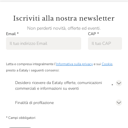
Iscriviti alla nostra newsletter
Non perderti novità, offerte ed eventi.
Email
*
CAP
*
Letta e compresa integralmente l’
Informativa sulla privacy
e sui
Cookie
,
presto a Eataly i seguenti consensi:
Desidero ricevere da Eataly offerte, comunicazioni
*
commerciali e informazioni su eventi
Presto a Eataly il mio consenso per le attività di marketing descritte al
punto
2.F dell’Informativa sulla Privacy
Finalità di profilazione
Presto a Eataly il consenso per trattare i miei dati per finalità di profilazione
descritte al
punto 2.E dell’Informativa sulla Privacy
, nonché per propormi
* Campi obbligatori
comunicazioni commerciali personalizzate, in caso di consenso prestato ai
sensi del precedente punto 1.