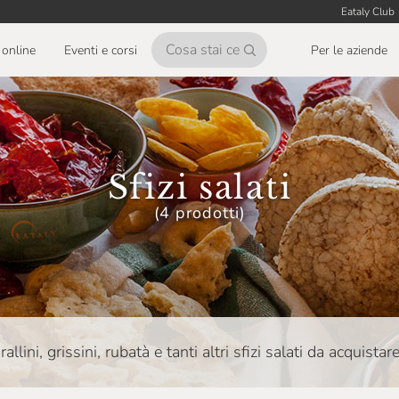
Eataly Club
online
Eventi e corsi
Per le aziende
Sfizi salati
(4 prodotti)
arallini, grissini, rubatà e tanti altri sfizi salati da acquistar