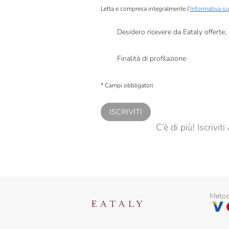
Letta e compresa integralmente l’
Informativa su
Masseria Mirogallo
Desidero ricevere da Eataly offerte
Pan Dei Massi
Presto a Eataly il mio consenso per le attivit
Panela
Finalità di profilazione
Panificio Bo
Presto a Eataly il consenso per trattare i miei 
personalizzate, in caso di consenso prestato 
* Campi obbligatori
Panificio Tossini
Perino & Perino
ISCRIVITI
C’è di più! Iscrivi
Platatine
Produttori Del Paniere
Puglia Sapori
San Carlo
Metodi
Santu Predu
Sottolestelle