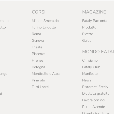
CORSI
MAGAZINE
raldo
Milano Smeraldo
Eataly Racconta
otto
Torino Lingotto
Produttori
Roma
Ricette
Genova
Guide
Trieste
MONDO EATA
Piacenza
Firenze
Chi siamo
Bologna
Eataly Club
range
Monticello d'Alba
Manifesto
Pinerolo
News
Tutti i corsi
Ristoranti Eataly
zi
Didattica gratuita
Lavora con noi
Per le Aziende
Diventa fornitore