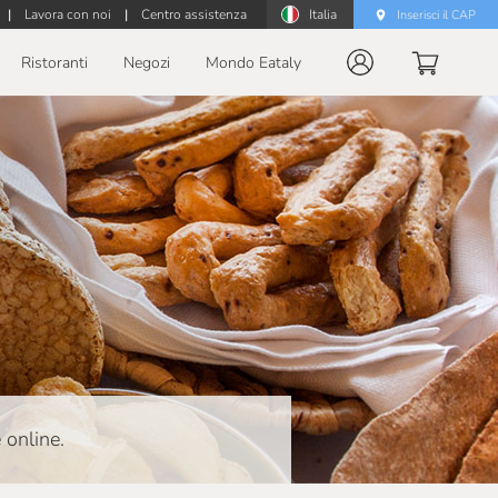
|
Lavora con noi
|
Centro assistenza
Italia
Inserisci il CAP
Ristoranti
Negozi
Mondo Eataly
e online.