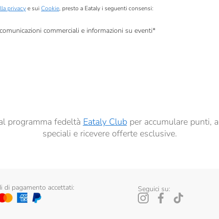
lla privacy
e sui
Cookie
, presto a Eataly i seguenti consensi:
, comunicazioni commerciali e informazioni su eventi
*
à di marketing descritte al
punto 2.F dell’Informativa sulla Privacy
dati per finalità di profilazione descritte al
punto 2.E dell’Informativa sulla Privacy
, nonché p
ai sensi del precedente punto 1.
ti al programma fedeltà
Eataly Club
per accumulare punti, a
speciali e ricevere offerte esclusive.
 di pagamento accettati:
Seguici su: