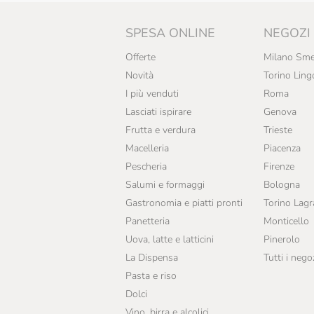
Tartuflanghe
SPESA ONLINE
NEGOZI
Terre Di Puglia
Offerte
Milano Sme
Novità
Torino Ling
Tipico
I più venduti
Roma
Lasciati ispirare
Genova
Frutta e verdura
Trieste
Macelleria
Piacenza
Pescheria
Firenze
Salumi e formaggi
Bologna
Gastronomia e piatti pronti
Torino Lag
Panetteria
Monticello
Uova, latte e latticini
Pinerolo
La Dispensa
Tutti i nego
Pasta e riso
Dolci
Vino, birra e alcolici