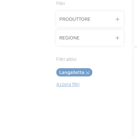
Filtri
PRODUTTORE
REGIONE
Agricola Del Sole
Alfieri
Piemonte
Filtri attivi:
Allegrinitaly
Langalletta
Amica Chips
Azzera filtri
Callipo
Caseificio Valsamoggia
Cherchi
Corniano
Da Re