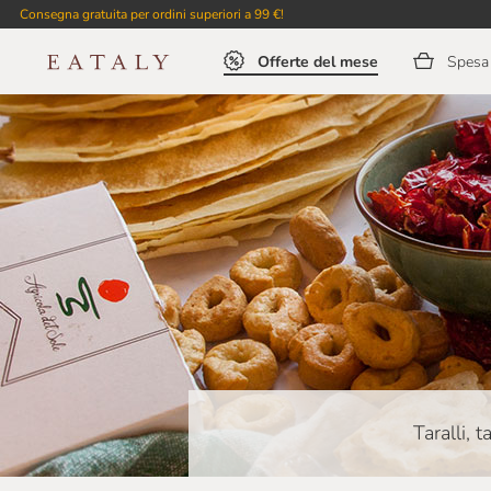
Consegna gratuita per ordini superiori a 99 €!
Offerte del mese
Spesa 
Taralli, t