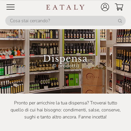
Cherchi
Chiaverini Firenze
Cofruits
Conapi
Conservas Marino
Dispensa
Corniano
(0 prodotti)
Da Re
Dalpian
Dario Previdi
Pronto per arricchire la tua dispensa? Troverai tutto
De Carlo
quello di cui hai bisogno: condimenti, salse, conserve,
De Mori
sughi e tanto altro ancora. Fanne incetta!
Delfino