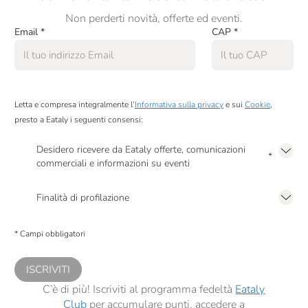
Non perderti novità, offerte ed eventi.
Fior Di Loto
Email
*
CAP
*
Fox Italia
Fresco Piada
Fuchs
Letta e compresa integralmente l’
Informativa sulla privacy
e sui
Cookie
,
presto a Eataly i seguenti consensi:
Galvanina
Desidero ricevere da Eataly offerte, comunicazioni
Gardin
*
commerciali e informazioni su eventi
Giardiniera Di Morgan
Presto a Eataly il mio consenso per le attività di marketing descritte al
punto
2.F dell’Informativa sulla Privacy
Finalità di profilazione
Giorgio Poeta
Presto a Eataly il consenso per trattare i miei dati per finalità di profilazione
descritte al
punto 2.E dell’Informativa sulla Privacy
, nonché per propormi
Giovanni Cova & C.
* Campi obbligatori
comunicazioni commerciali personalizzate, in caso di consenso prestato ai
sensi del precedente punto 1.
Giovanni Fratepietro
ISCRIVITI
Golosi Di Salute
C’è di più! Iscriviti al programma fedeltà
Eataly
Club
per accumulare punti, accedere a