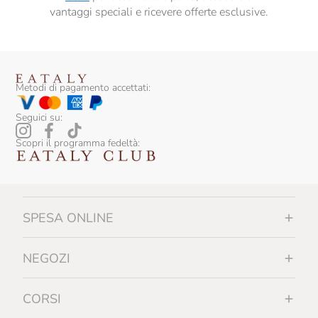
Grondona
vantaggi speciali e ricevere offerte esclusive.
Guadagni Fausto
Il Cipressino
Il Frutto Permesso
Metodi di pagamento accettati:
Il Mercante Di Spezie
Seguici su:
Il Mongetto
Scopri il programma fedeltà:
Il Vallino
Italia Zuccheri
SPESA ONLINE
Italpesto
J.Gasco
NEGOZI
Jam.m
CORSI
La Finestra Sul Cielo