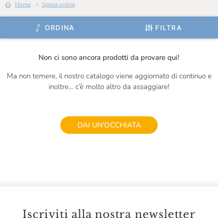
Home
Spesa online
Delizie Italia
ORDINA
FILTRA
Di Leo
Dolce Bontà
Non ci sono ancora prodotti da provare qui!
Drago Forneria Genovese
Ma non temere, il nostro catalogo viene aggiornato di continuo e
Duca D'Alba
inoltre… c’è molto altro da assaggiare!
Eataly
Erberossi
DAI UN'OCCHIATA
Eticalimenta
Euroverde
Fever-Tree
Figulì
Iscriviti alla nostra newsletter
Filippini