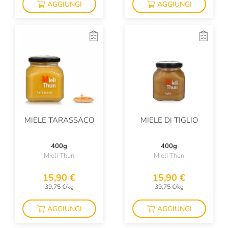
AGGIUNGI
AGGIUNGI
Panela
Panificio Bo
Panificio Tossini
Pariani
Perino & Perino
Platatine
MIELE TARASSACO
MIELE DI TIGLIO
Plose
400g
400g
Podere Cittadella
Mieli Thun
Mieli Thun
Pollastrini
15,90 €
15,90 €
Prima Colta
39,75 €/kg
39,75 €/kg
Produttori Del Paniere
AGGIUNGI
AGGIUNGI
Puglia Sapori