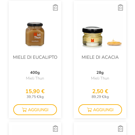
RealTea
Riolfi
Roi
Salsa Natura
San Benedetto
MIELE DI EUCALIPTO
MIELE DI ACACIA
San Carlo
400g
28g
Sangiolaro
Mieli Thun
Mieli Thun
Santu Predu
15,90 €
2,50 €
39,75 €/kg
89,29 €/kg
Savini Tartufi
AGGIUNGI
AGGIUNGI
Scyavuru
Segreti Di Sicilia