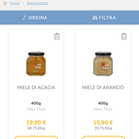
Home
Spesa online
Masseria Mirogallo
Mieli Thun
ORDINA
FILTRA
Molecola
Mulino Marino
Naturbosco
Naturotti
Natursan
MIELE DI ACACIA
MIELE DI ARANCIO
Niasca Portofino
Olitalia
400g
400g
Mieli Thun
Mieli Thun
Oliveri
19,90 €
15,90 €
Oroazzurro
49,75 €/kg
39,75 €/kg
Pan Dei Massi