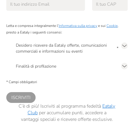
Letta e compresa integralmente l’
Informativa sulla privacy
e sui
Cookie
,
presto a Eataly i seguenti consensi:
Desidero ricevere da Eataly offerte, comunicazioni
*
commerciali e informazioni su eventi
Presto a Eataly il mio consenso per le attività di marketing descritte al
punto
2.F dell’Informativa sulla Privacy
Finalità di profilazione
Presto a Eataly il consenso per trattare i miei dati per finalità di profilazione
descritte al
punto 2.E dell’Informativa sulla Privacy
, nonché per propormi
* Campi obbligatori
comunicazioni commerciali personalizzate, in caso di consenso prestato ai
sensi del precedente punto 1.
ISCRIVITI
C’è di più! Iscriviti al programma fedeltà
Eataly
Club
per accumulare punti, accedere a
vantaggi speciali e ricevere offerte esclusive.