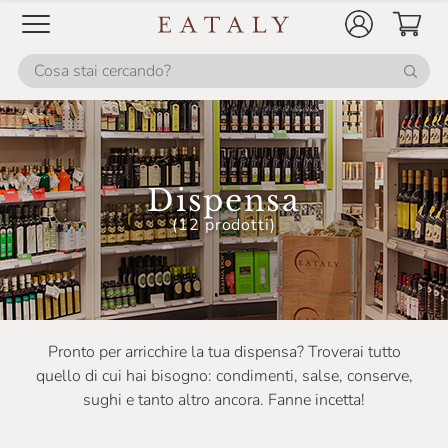
Le Tamerici
Lesaffre
Luccini
Lurisia
Luzi
Dispensa
Madama Oliva
(12 prodotti)
Magno Food
Mamma Mia
Maple Farm
Marea
Pronto per arricchire la tua dispensa? Troverai tutto
quello di cui hai bisogno: condimenti, salse, conserve,
Mariangela Prunotto
sughi e tanto altro ancora. Fanne incetta!
Mario Fongo