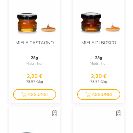
Siegfried
Solo Mais
Sottobosco Valtaro
Sottolestelle
MIELE CASTAGNO
MIELE DI BOSCO
Stella
Tantì
28g
28g
Mieli Thun
Mieli Thun
Tartufai Bio
2,20 €
2,20 €
Tartuflanghe
78,57 €/kg
78,57 €/kg
Taste Of Nature
AGGIUNGI
AGGIUNGI
Terre Di Altamura
Terre Di Puglia
Testa Conserve