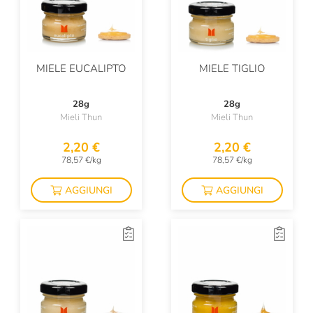
Tipico
Tumminello
Urbani Tartufi
MIELE EUCALIPTO
MIELE TIGLIO
VERUM Bevi Più Naturale
28g
28g
Valverbe
Mieli Thun
Mieli Thun
Vicente Marino
2,20 €
2,20 €
78,57 €/kg
78,57 €/kg
Vigoni
AGGIUNGI
AGGIUNGI
Vincenzi
Yogi Tea
Zorzi