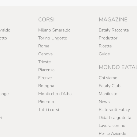
CORSI
MAGAZINE
raldo
Milano Smeraldo
Eataly Racconta
otto
Torino Lingotto
Produttori
Roma
Ricette
Genova
Guide
Trieste
MONDO EATA
Piacenza
Firenze
Chi siamo
Bologna
Eataly Club
range
Monticello d'Alba
Manifesto
Pinerolo
News
Tutti i corsi
Ristoranti Eataly
zi
Didattica gratuita
Lavora con noi
Per le Aziende