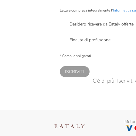
Campisi
Letta e compresa integralmente l’
Informativa su
Cascina Fiume
Desidero ricevere da Eataly offerte
Caseificio Valsamoggia
Presto a Eataly il mio consenso per le attivit
Cedral Tassoni
Finalità di profilazione
Presto a Eataly il consenso per trattare i miei 
Centonze
personalizzate, in caso di consenso prestato 
* Campi obbligatori
Cereal Terra
ISCRIVITI
Cetaria Saporum
C’è di più! Iscrivi
Cherchi
Chiaverini Firenze
Cofruits
Conapi
Metodi
Conservas Marino