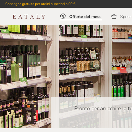
Consegna gratuita per ordini superiori a 99 €!
Offerte del mese
Spesa 
Pronto per arricchire la 