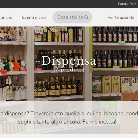
Eataly Club
online
Eventi e corsi
Per le aziende
Dispensa
(7 prodotti)
tua dispensa? Troverai tutto quello di cui hai bisogno: con
sughi e tanto altro ancora. Fanne incetta!