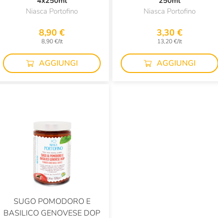
4x250ml
250ml
Niasca Portofino
Niasca Portofino
8,90 €
3,30 €
8,90 €/lt
13,20 €/lt
AGGIUNGI
AGGIUNGI
SUGO POMODORO E
BASILICO GENOVESE DOP