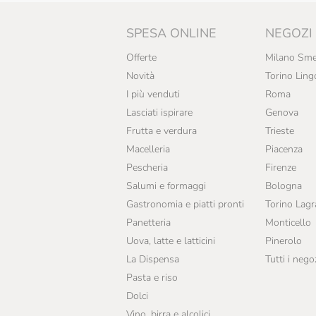
Campisi
SPESA ONLINE
NEGOZI
Cascina Fiume
Offerte
Milano Sme
Caseificio Valsamoggia
Novità
Torino Ling
Cedral Tassoni
I più venduti
Roma
Lasciati ispirare
Genova
Centonze
Frutta e verdura
Trieste
Cereal Terra
Macelleria
Piacenza
Cetaria Saporum
Pescheria
Firenze
Salumi e formaggi
Bologna
Cherchi
Gastronomia e piatti pronti
Torino Lag
Chiaverini Firenze
Panetteria
Monticello
Uova, latte e latticini
Pinerolo
Cofruits
La Dispensa
Tutti i nego
Conapi
Pasta e riso
Dolci
Conservas Marino
Vino, birra e alcolici