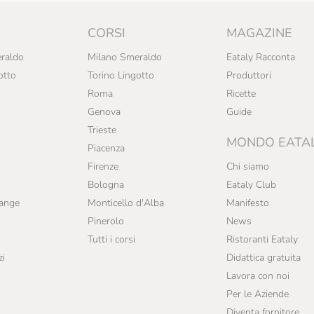
CORSI
MAGAZINE
raldo
Milano Smeraldo
Eataly Racconta
otto
Torino Lingotto
Produttori
Roma
Ricette
Genova
Guide
Trieste
MONDO EATA
Piacenza
Firenze
Chi siamo
Bologna
Eataly Club
range
Monticello d'Alba
Manifesto
Pinerolo
News
Tutti i corsi
Ristoranti Eataly
zi
Didattica gratuita
Lavora con noi
Per le Aziende
Diventa fornitore