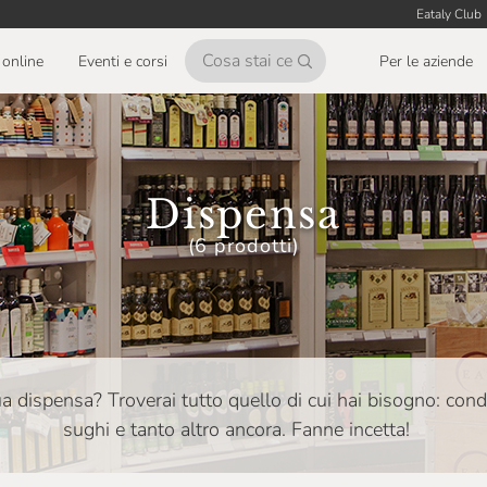
Eataly Club
online
Eventi e corsi
Per le aziende
Dispensa
(6 prodotti)
tua dispensa? Troverai tutto quello di cui hai bisogno: con
sughi e tanto altro ancora. Fanne incetta!