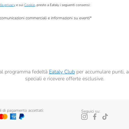
lla privacy
e sui
Cookie
, presto a Eataly i seguenti consensi:
, comunicazioni commerciali e informazioni su eventi
*
à di marketing descritte al
punto 2.F dell’Informativa sulla Privacy
dati per finalità di profilazione descritte al
punto 2.E dell’Informativa sulla Privacy
, nonché p
ai sensi del precedente punto 1.
ti al programma fedeltà
Eataly Club
per accumulare punti, a
speciali e ricevere offerte esclusive.
 di pagamento accettati:
Seguici su: