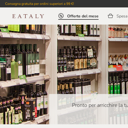
Consegna gratuita per ordini superiori a 99 €!
Offerte del mese
Spesa 
Pronto per arricchire la 