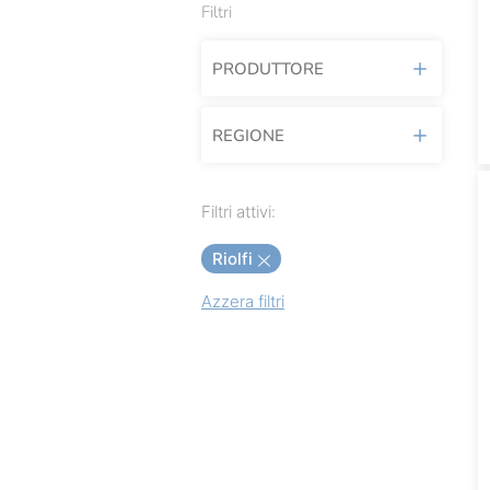
Filtri
PRODUTTORE
REGIONE
Acantilado
Achillea
Abruzzo
Filtri attivi:
Agricola Del Sole
Campania
Riolfi
Agrimontana
Liguria
Azzera filtri
Albatros
Lombardia
Alce Nero
Piemonte
Alfieri
Puglia
Alice Prodotti Ittici
Sicilia
Alicos