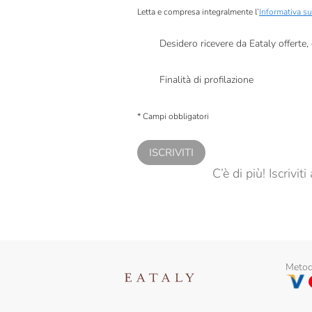
Letta e compresa integralmente l’
Informativa su
Armatore
Desidero ricevere da Eataly offerte
Azienda Agricola Moretti
Presto a Eataly il mio consenso per le attivit
Azienda Agricola San
Finalità di profilazione
Benedetto
Presto a Eataly il consenso per trattare i miei 
Baladin
personalizzate, in caso di consenso prestato 
* Campi obbligatori
Baule Volante
ISCRIVITI
Belfiore
C’è di più! Iscrivi
Benvolio 1938
Bio Orto
Biosolidale
Bononia Dolci
Metodi
Callipo