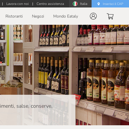
|
Lavora con noi
|
Centro assistenza
Italia
Inserisci il CAP
Ristoranti
Negozi
Mondo Eataly
dimenti, salse, conserve,