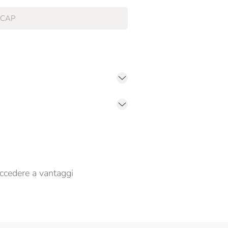
er propormi comunicazioni commerciali
ccedere a vantaggi