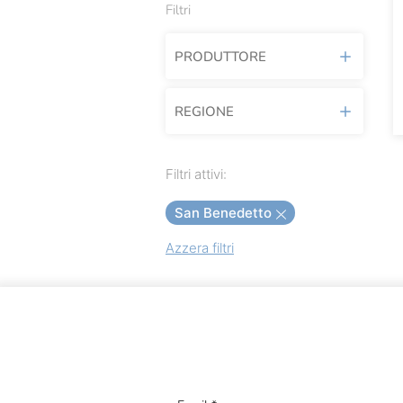
Filtri
PRODUTTORE
REGIONE
Acantilado
Achillea
Lombardia
Filtri attivi:
Agricola Del Sole
Veneto
San Benedetto
Agrimontana
Azzera filtri
Albatros
Alce Nero
Alfieri
Alice Prodotti Ittici
Alicos