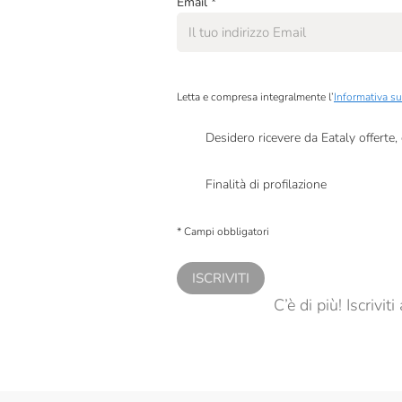
Email
*
Allegrinitaly
Alpenzu
Altromercato
Letta e compresa integralmente l’
Informativa su
Amica Chips
Desidero ricevere da Eataly offerte
Amodeo
Presto a Eataly il mio consenso per le attivit
Finalità di profilazione
Andrini
Presto a Eataly il consenso per trattare i miei 
Angelo Parodi
personalizzate, in caso di consenso prestato 
* Campi obbligatori
Antica Enotria
ISCRIVITI
Antonia's Mosterd
C’è di più! Iscrivi
Antonio Mattei
Apicoltura Bianco
Appennino Food