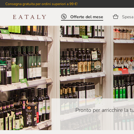
Consegna gratuita per ordini superiori a 99 €!
Offerte del mese
Spesa 
Pronto per arricchire la 