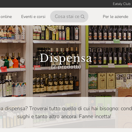
Eataly Club
online
Eventi e corsi
Per le aziende
Dispensa
(2 prodotti)
tua dispensa? Troverai tutto quello di cui hai bisogno: con
sughi e tanto altro ancora. Fanne incetta!