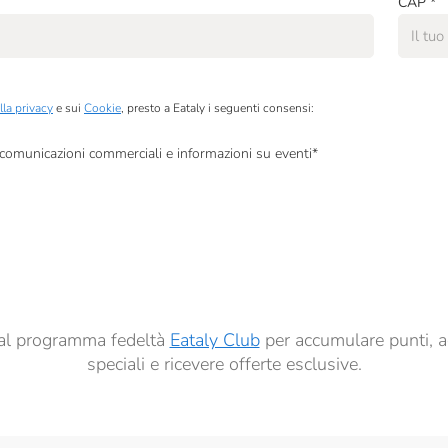
CAP
*
lla privacy
e sui
Cookie
, presto a Eataly i seguenti consensi:
, comunicazioni commerciali e informazioni su eventi
*
à di marketing descritte al
punto 2.F dell’Informativa sulla Privacy
dati per finalità di profilazione descritte al
punto 2.E dell’Informativa sulla Privacy
, nonché p
ai sensi del precedente punto 1.
ti al programma fedeltà
Eataly Club
per accumulare punti, a
speciali e ricevere offerte esclusive.