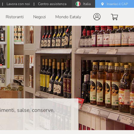
|
Lavora con noi
|
Centro assistenza
Italia
Inserisci il CAP
Ristoranti
Negozi
Mondo Eataly
dimenti, salse, conserve,