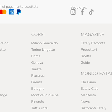
 di pagamento accettati:
Seguici su:
CORSI
MAGAZINE
raldo
Milano Smeraldo
Eataly Racconta
otto
Torino Lingotto
Produttori
Roma
Ricette
Genova
Guide
Trieste
MONDO EATA
Piacenza
Firenze
Chi siamo
Bologna
Eataly Club
range
Monticello d'Alba
Manifesto
Pinerolo
News
Tutti i corsi
Ristoranti Eataly