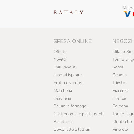
Armatore
Metodi
Azienda Agricola Moretti
Azienda Agricola San
Benedetto
SPESA ONLINE
NEGOZI
Baladin
Offerte
Milano Sme
Baule Volante
Novità
Torino Ling
I più venduti
Roma
Belfiore
Lasciati ispirare
Genova
Benvolio 1938
Frutta e verdura
Trieste
Macelleria
Piacenza
Bio Orto
Pescheria
Firenze
Biosolidale
Salumi e formaggi
Bologna
Bononia Dolci
Gastronomia e piatti pronti
Torino Lag
Panetteria
Monticello
Callipo
Uova, latte e latticini
Pinerolo