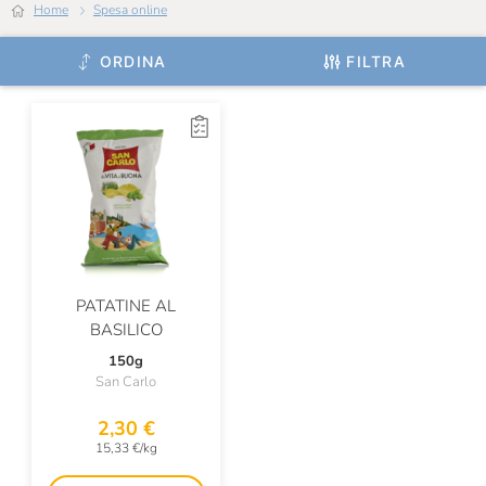
Home
Spesa online
Duca D'Alba
Eataly
ORDINA
FILTRA
Erberossi
Eticalimenta
Euroverde
Fever-Tree
Figulì
Filippini
PATATINE AL
BASILICO
Fior Di Loto
150g
San Carlo
Fox Italia
Fresco Piada
2,30 €
15,33 €/kg
Fuchs