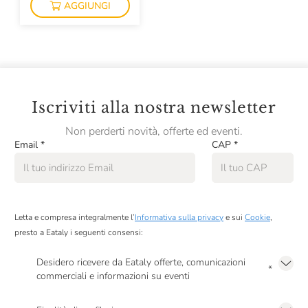
AGGIUNGI
Galvanina
Gardin
Giardiniera Di Morgan
Giorgio Poeta
Iscriviti alla nostra newsletter
Giovanni Cova & C.
Non perderti novità, offerte ed eventi.
Giovanni Fratepietro
Email
*
CAP
*
Golosi Di Salute
Grondona
Letta e compresa integralmente l’
Informativa sulla privacy
e sui
Cookie
,
Guadagni Fausto
presto a Eataly i seguenti consensi:
Il Cipressino
Desidero ricevere da Eataly offerte, comunicazioni
*
Il Frutto Permesso
commerciali e informazioni su eventi
Presto a Eataly il mio consenso per le attività di marketing descritte al
punto
Il Mercante Di Spezie
2.F dell’Informativa sulla Privacy