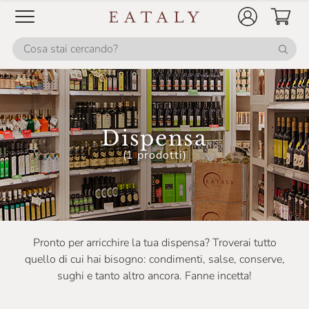
Conservas Marino
Corniano
Da Re
Dalpian
Dario Previdi
Dispensa
De Carlo
(1 prodotti)
De Mori
Delfino
Delizie Italia
Di Leo
Pronto per arricchire la tua dispensa? Troverai tutto
quello di cui hai bisogno: condimenti, salse, conserve,
Dolce Bontà
sughi e tanto altro ancora. Fanne incetta!
Drago Forneria Genovese