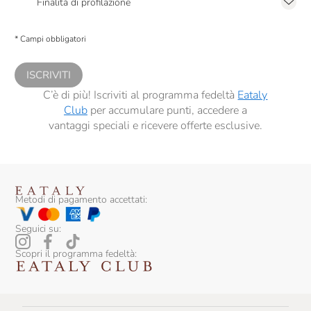
Finalità di profilazione
Il Mongetto
Presto a Eataly il consenso per trattare i miei dati per finalità di profilazione
descritte al
punto 2.E dell’Informativa sulla Privacy
, nonché per propormi
* Campi obbligatori
comunicazioni commerciali personalizzate, in caso di consenso prestato ai
Il Vallino
sensi del precedente punto 1.
Italia Zuccheri
ISCRIVITI
C’è di più! Iscriviti al programma fedeltà
Eataly
Italpesto
Club
per accumulare punti, accedere a
vantaggi speciali e ricevere offerte esclusive.
J.Gasco
Jam.m
La Finestra Sul Cielo
Metodi di pagamento accettati:
La Gallinara
Seguici su:
La Gastronomia Di Eataly
Scopri il programma fedeltà:
La Granda Pronta
La Nicchia
La Panetteria Di Eataly