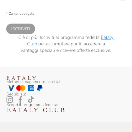
Presto a Eataly il consenso per trattare i miei dati per finalità di profilazione
descritte al
punto 2.E dell’Informativa sulla Privacy
, nonché per propormi
* Campi obbligatori
comunicazioni commerciali personalizzate, in caso di consenso prestato ai
sensi del precedente punto 1.
ISCRIVITI
C’è di più! Iscriviti al programma fedeltà
Eataly
Club
per accumulare punti, accedere a
vantaggi speciali e ricevere offerte esclusive.
Metodi di pagamento accettati:
Seguici su:
Scopri il programma fedeltà: