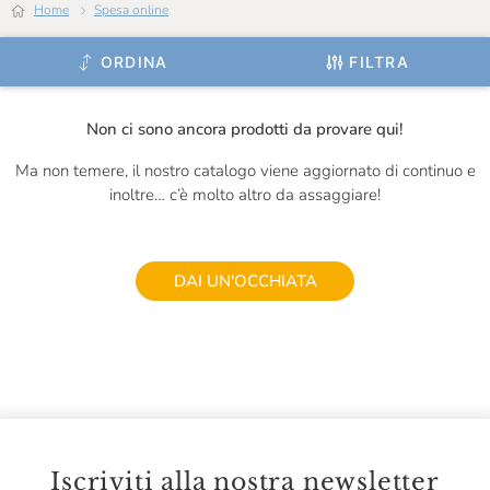
Home
Spesa online
Majani
ORDINA
FILTRA
Mamma Mia
Marabissi
Non ci sono ancora prodotti da provare qui!
Michelis
Ma non temere, il nostro catalogo viene aggiornato di continuo e
Mondo Di Laura
inoltre… c’è molto altro da assaggiare!
Nannini
Officina Nobili Bontà
DAI UN'OCCHIATA
Olivero Claudio
Panificio Freddi
Pariani
Portinaro
Iscriviti alla nostra newsletter
Prima Colta