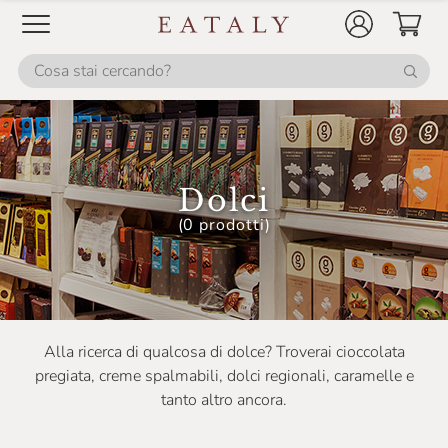
Galup
Golosi Di Salute
Grondona
Guido Gobino
L'Arcolaio
Dolci
La Finestra Sul Cielo
(0 prodotti)
La Panetteria Di Eataly
La Talpina
Leone
Alla ricerca di qualcosa di dolce? Troverai cioccolata
Lesaffre
pregiata, creme spalmabili, dolci regionali, caramelle e
Maison Nocciola Piemonte
tanto altro ancora.
Maison Della Nocciola