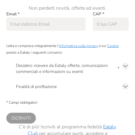
Non perderti novità, offerte ed eventi.
Produttori Del Paniere
Email
*
CAP
*
Rivoltini
Rizzati Ferrara
Scyavuru
Letta e compresa integralmente l’
Informativa sulla privacy
e sui
Cookie
,
presto a Eataly i seguenti consensi:
Slitti
Desidero ricevere da Eataly offerte, comunicazioni
Sorelle Nurzia
*
commerciali e informazioni su eventi
Sottolestelle
Presto a Eataly il mio consenso per le attività di marketing descritte al
punto
2.F dell’Informativa sulla Privacy
Finalità di profilazione
Tantì
Presto a Eataly il consenso per trattare i miei dati per finalità di profilazione
descritte al
punto 2.E dell’Informativa sulla Privacy
, nonché per propormi
Tipico
* Campi obbligatori
comunicazioni commerciali personalizzate, in caso di consenso prestato ai
sensi del precedente punto 1.
Torronificio Del Casale
ISCRIVITI
Torta Pistocchi
C’è di più! Iscriviti al programma fedeltà
Eataly
Club
per accumulare punti, accedere a
Tumminello