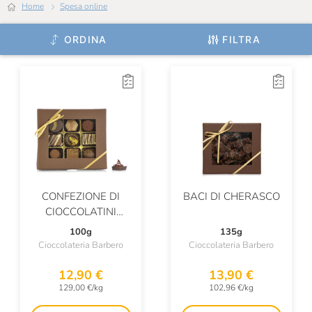
Home
Spesa online
Scyavuru
ORDINA
FILTRA
Slitti
Sorelle Nurzia
Sottolestelle
Tantì
Tipico
Torronificio Del Casale
CONFEZIONE DI
BACI DI CHERASCO
Torta Pistocchi
CIOCCOLATINI
ASSORTITI
Tumminello
100g
135g
Cioccolateria Barbero
Cioccolateria Barbero
Venchi
12,90 €
13,90 €
Vicenzi
129,00 €/kg
102,96 €/kg