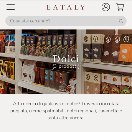
Michelis
Mondo Di Laura
Nannini
Officina Nobili Bontà
Olivero Claudio
Dolci
Panificio Freddi
(3 prodotti)
Pariani
Portinaro
Prima Colta
Alla ricerca di qualcosa di dolce? Troverai cioccolata
Produttori Del Paniere
pregiata, creme spalmabili, dolci regionali, caramelle e
Rivoltini
tanto altro ancora.
Rizzati Ferrara