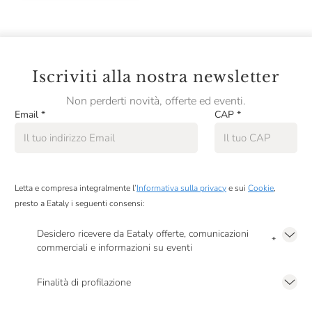
Iscriviti alla nostra newsletter
Non perderti novità, offerte ed eventi.
Email
*
CAP
*
Letta e compresa integralmente l’
Informativa sulla privacy
e sui
Cookie
,
presto a Eataly i seguenti consensi:
Desidero ricevere da Eataly offerte, comunicazioni
*
commerciali e informazioni su eventi
Presto a Eataly il mio consenso per le attività di marketing descritte al
punto
2.F dell’Informativa sulla Privacy
Finalità di profilazione
Presto a Eataly il consenso per trattare i miei dati per finalità di profilazione
descritte al
punto 2.E dell’Informativa sulla Privacy
, nonché per propormi