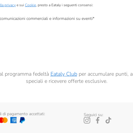
lla privacy
e sui
Cookie
, presto a Eataly i seguenti consensi:
, comunicazioni commerciali e informazioni su eventi
*
à di marketing descritte al
punto 2.F dell’Informativa sulla Privacy
dati per finalità di profilazione descritte al
punto 2.E dell’Informativa sulla Privacy
, nonché p
ai sensi del precedente punto 1.
ti al programma fedeltà
Eataly Club
per accumulare punti, a
speciali e ricevere offerte esclusive.
 di pagamento accettati:
Seguici su: