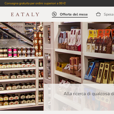
Consegna gratuita per ordini superiori a 99 €!
Offerte del mese
Spesa 
Alla ricerca di qualcosa d