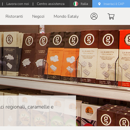
|
Lavora con noi
|
Centro assistenza
Italia
Inserisci il CAP
Ristoranti
Negozi
Mondo Eataly
ci regionali, caramelle e