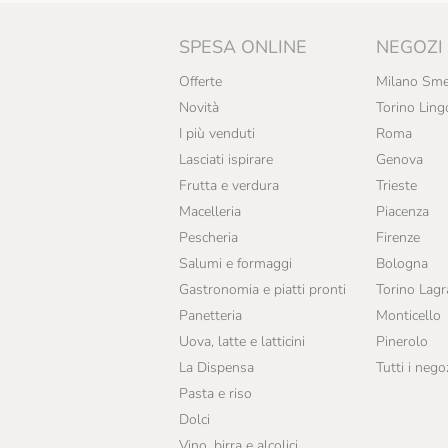
Duca D'Alba
SPESA ONLINE
NEGOZI
Eataly
Offerte
Milano Sme
Eurocompany
Novità
Torino Ling
F.lli Collivasone
I più venduti
Roma
Lasciati ispirare
Genova
Fabbrica Del Panforte
Frutta e verdura
Trieste
Fior Di Loto
Macelleria
Piacenza
Pescheria
Firenze
Fratelli Sicilia
Salumi e formaggi
Bologna
Galup
Gastronomia e piatti pronti
Torino Lag
Panetteria
Monticello
Golosi Di Salute
Uova, latte e latticini
Pinerolo
Grondona
La Dispensa
Tutti i nego
Pasta e riso
Guido Gobino
Dolci
L'Arcolaio
Vino, birra e alcolici