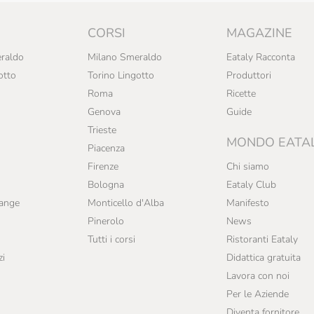
CORSI
MAGAZINE
raldo
Milano Smeraldo
Eataly Racconta
otto
Torino Lingotto
Produttori
Roma
Ricette
Genova
Guide
Trieste
MONDO EATA
Piacenza
Firenze
Chi siamo
Bologna
Eataly Club
range
Monticello d'Alba
Manifesto
Pinerolo
News
Tutti i corsi
Ristoranti Eataly
zi
Didattica gratuita
Lavora con noi
Per le Aziende
Diventa fornitore