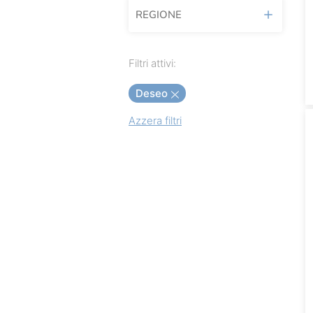
REGIONE
Agrimontana
Alce Nero
Emilia Romagna
Filtri attivi:
Alicos
Toscana
Deseo
Altromercato
Azzera filtri
Amarelli
Amedei
Antica Amaretteria
Antica Dolceria
Antica Torroneria
Piemontese
Antonio Mattei
Babbi