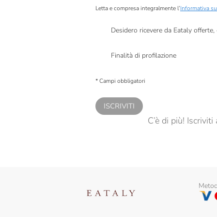
Chirico Pastiera
Letta e compresa integralmente l’
Informativa su
Cioccolateria Barbero
Desidero ricevere da Eataly offerte
D. Barbero
Presto a Eataly il mio consenso per le attivit
Finalità di profilazione
De Mori
Presto a Eataly il consenso per trattare i miei 
personalizzate, in caso di consenso prestato 
Demil
* Campi obbligatori
Deseo
ISCRIVITI
Desideri
C’è di più! Iscrivi
Di Leo
Dogliani
Domori
Metodi
Domori X Eataly
Drago Forneria Genovese