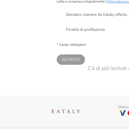
Baratti & Milano
Letta e compresa integralmente l’
Informativa su
Baule Volante
Desidero ricevere da Eataly offerte
Presto a Eataly il mio consenso per le attivit
Biscottificio Moro
Finalità di profilazione
Biscottificio Del Roero
Presto a Eataly il consenso per trattare i miei 
personalizzate, in caso di consenso prestato 
Bodrato
* Campi obbligatori
Bonfante
ISCRIVITI
Bussy
C’è di più! Iscrivi
Caffarel
Camporelli
Cavalier Vicenzi
Metodi
Cavalier Vincenzi
Chiostro Di Saronno