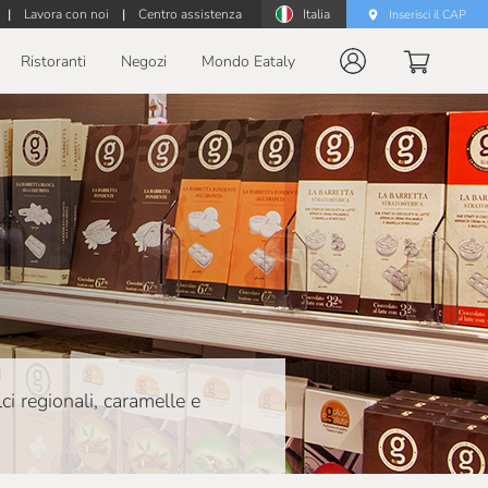
|
Lavora con noi
|
Centro assistenza
Italia
Inserisci il CAP
Ristoranti
Negozi
Mondo Eataly
ci regionali, caramelle e