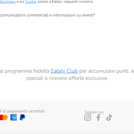
lla privacy
e sui
Cookie
, presto a Eataly i seguenti consensi:
, comunicazioni commerciali e informazioni su eventi
*
à di marketing descritte al
punto 2.F dell’Informativa sulla Privacy
dati per finalità di profilazione descritte al
punto 2.E dell’Informativa sulla Privacy
, nonché p
ai sensi del precedente punto 1.
ti al programma fedeltà
Eataly Club
per accumulare punti, a
speciali e ricevere offerte esclusive.
 di pagamento accettati:
Seguici su: