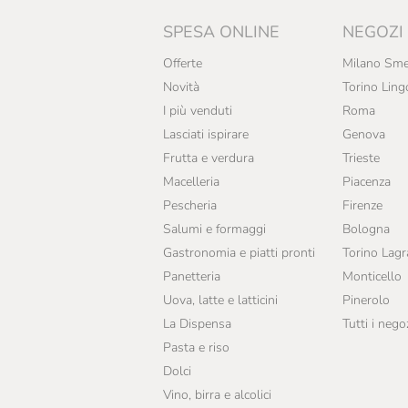
Chirico Pastiera
SPESA ONLINE
NEGOZI
Cioccolateria Barbero
Offerte
Milano Sme
D. Barbero
Novità
Torino Ling
I più venduti
Roma
De Mori
Lasciati ispirare
Genova
Demil
Frutta e verdura
Trieste
Macelleria
Piacenza
Deseo
Pescheria
Firenze
Desideri
Salumi e formaggi
Bologna
Di Leo
Gastronomia e piatti pronti
Torino Lag
Panetteria
Monticello
Dogliani
Uova, latte e latticini
Pinerolo
Domori
La Dispensa
Tutti i nego
Pasta e riso
Domori X Eataly
Dolci
Drago Forneria Genovese
Vino, birra e alcolici