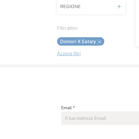
REGIONE
Agrimontana
Alce Nero
Piemonte
Filtri attivi:
Alicos
Domori X Eataly
Altromercato
Azzera filtri
Amarelli
Amedei
Antica Amaretteria
Antica Dolceria
Antica Torroneria
Piemontese
Email
*
Antonio Mattei
Babbi