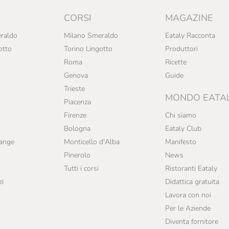
CORSI
MAGAZINE
raldo
Milano Smeraldo
Eataly Racconta
otto
Torino Lingotto
Produttori
Roma
Ricette
Genova
Guide
Trieste
MONDO EATA
Piacenza
Firenze
Chi siamo
Bologna
Eataly Club
range
Monticello d'Alba
Manifesto
Pinerolo
News
Tutti i corsi
Ristoranti Eataly
zi
Didattica gratuita
Lavora con noi
Per le Aziende
Diventa fornitore