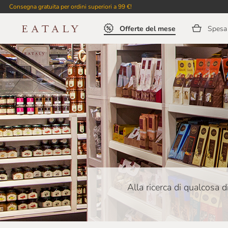
Consegna gratuita per ordini superiori a 99 €!
Offerte del mese
Spesa 
Alla ricerca di qualcosa d