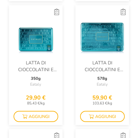
LATTA DI
LATTA DI
CIOCCOLATINI E
CIOCCOLATINI E
CREMINI ASSORTITI
CREMINI ASSORTITI
350g
578g
Eataly
Eataly
29,90 €
59,90 €
85,43 €/kg
103,63 €/kg
AGGIUNGI
AGGIUNGI