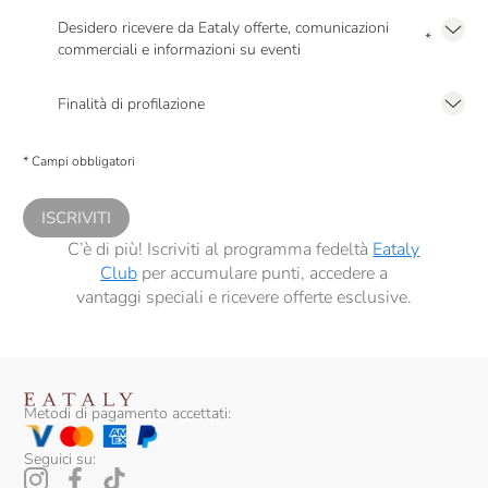
Desidero ricevere da Eataly offerte, comunicazioni
*
commerciali e informazioni su eventi
Presto a Eataly il mio consenso per le attività di marketing descritte al
punto
2.F dell’Informativa sulla Privacy
Finalità di profilazione
Presto a Eataly il consenso per trattare i miei dati per finalità di profilazione
descritte al
punto 2.E dell’Informativa sulla Privacy
, nonché per propormi
* Campi obbligatori
comunicazioni commerciali personalizzate, in caso di consenso prestato ai
sensi del precedente punto 1.
ISCRIVITI
C’è di più! Iscriviti al programma fedeltà
Eataly
Club
per accumulare punti, accedere a
vantaggi speciali e ricevere offerte esclusive.
Metodi di pagamento accettati:
Seguici su: