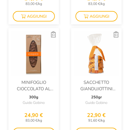
83,00 €/kg
83,00 €/kg
AGGIUNGI
AGGIUNGI
MINIFOGLIO
SACCHETTO
CIOCCOLATO AL
GIANDUJOTTINI
LATTE FINISSIMO
TOURINOT
300g
250gr
35% CON NOCCIOLE
Guido Gobino
Guido Gobino
PIEMONTE
24,90 €
22,90 €
83,00 €/kg
91,60 €/kg