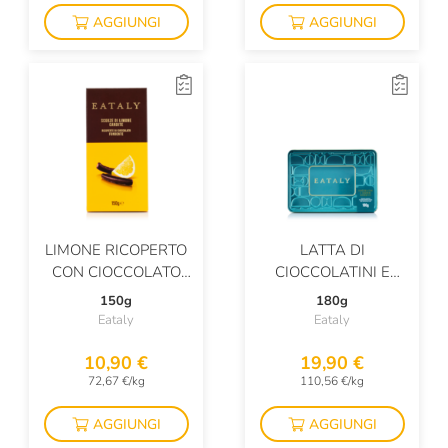
AGGIUNGI
AGGIUNGI
LIMONE RICOPERTO
LATTA DI
CON CIOCCOLATO
CIOCCOLATINI E
FONDENTE
CREMINI ASSORTITI
150g
180g
Eataly
Eataly
10,90 €
19,90 €
72,67 €/kg
110,56 €/kg
AGGIUNGI
AGGIUNGI