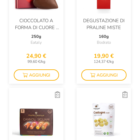
CIOCCOLATO A
DEGUSTAZIONE DI
FORMA DI CUORE -
PRALINE MISTE
AL LATTE
250g
160g
Eataly
Bodrato
24,90 €
19,90 €
99,60 €/kg
124,37 €/kg
AGGIUNGI
AGGIUNGI