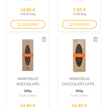
14,90 €
7,50 €
149,00 €/kg
75,00 €/kg
AGGIUNGI
AGGIUNGI
MINIFOGLIO
MINIFOGLIO
NOCCIOLATO
CIOCCOLATO EXTRA
GIANDUJA
BITTER CON
300g
300g
NOCCIOLE PIEMONTE
Guido Gobino
Guido Gobino
24,90 €
24,90 €