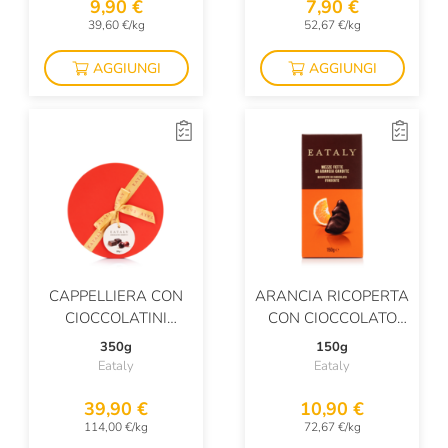
9,90 €
7,90 €
39,60 €/kg
52,67 €/kg
AGGIUNGI
AGGIUNGI
CAPPELLIERA CON
ARANCIA RICOPERTA
CIOCCOLATINI
CON CIOCCOLATO
ASSORTITI
FONDENTE
350g
150g
Eataly
Eataly
39,90 €
10,90 €
114,00 €/kg
72,67 €/kg