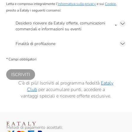
Letta e compresa integralmente l’
Informativa sulla privacy
e sui
Cookie
,
presto a Eataly i seguenti consensi:
Desidero ricevere da Eataly offerte, comunicazioni
*
commerciali e informazioni su eventi
Presto a Eataly il mio consenso per le attività di marketing descritte al
punto
2.F dell’Informativa sulla Privacy
Finalità di profilazione
Presto a Eataly il consenso per trattare i miei dati per finalità di profilazione
descritte al
punto 2.E dell’Informativa sulla Privacy
, nonché per propormi
* Campi obbligatori
comunicazioni commerciali personalizzate, in caso di consenso prestato ai
sensi del precedente punto 1.
ISCRIVITI
C’è di più! Iscriviti al programma fedeltà
Eataly
Club
per accumulare punti, accedere a
vantaggi speciali e ricevere offerte esclusive.
Metodi di pagamento accettati: