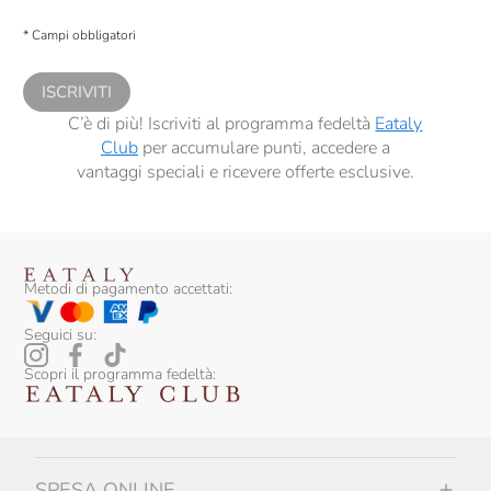
Presto a Eataly il consenso per trattare i miei dati per finalità di profilazione
descritte al
punto 2.E dell’Informativa sulla Privacy
, nonché per propormi
* Campi obbligatori
comunicazioni commerciali personalizzate, in caso di consenso prestato ai
sensi del precedente punto 1.
ISCRIVITI
C’è di più! Iscriviti al programma fedeltà
Eataly
Club
per accumulare punti, accedere a
vantaggi speciali e ricevere offerte esclusive.
Metodi di pagamento accettati:
Seguici su:
Scopri il programma fedeltà:
SPESA ONLINE