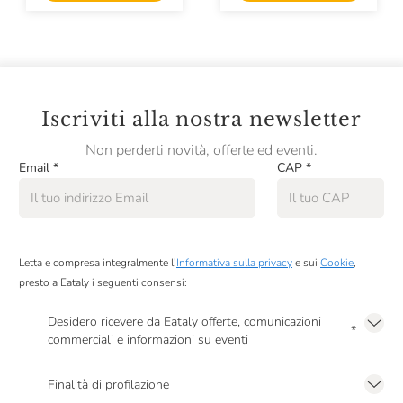
Iscriviti alla nostra newsletter
Non perderti novità, offerte ed eventi.
Email
*
CAP
*
Letta e compresa integralmente l’
Informativa sulla privacy
e sui
Cookie
,
presto a Eataly i seguenti consensi:
Desidero ricevere da Eataly offerte, comunicazioni
*
commerciali e informazioni su eventi
Presto a Eataly il mio consenso per le attività di marketing descritte al
punto
2.F dell’Informativa sulla Privacy
Finalità di profilazione