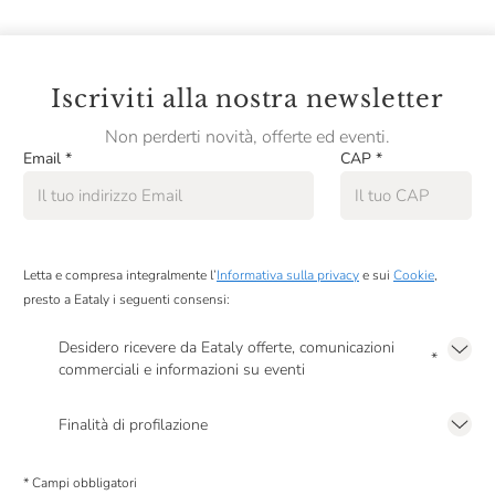
Iscriviti alla nostra newsletter
Non perderti novità, offerte ed eventi.
Email
*
CAP
*
Letta e compresa integralmente l’
Informativa sulla privacy
e sui
Cookie
,
presto a Eataly i seguenti consensi:
Desidero ricevere da Eataly offerte, comunicazioni
*
commerciali e informazioni su eventi
Presto a Eataly il mio consenso per le attività di marketing descritte al
punto
2.F dell’Informativa sulla Privacy
Finalità di profilazione
Presto a Eataly il consenso per trattare i miei dati per finalità di profilazione
descritte al
punto 2.E dell’Informativa sulla Privacy
, nonché per propormi
* Campi obbligatori
comunicazioni commerciali personalizzate, in caso di consenso prestato ai