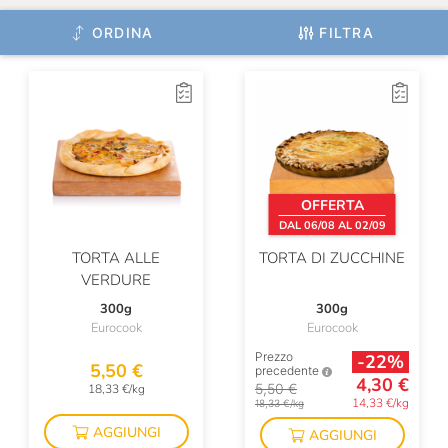
ORDINA
FILTRA
OFFERTA
DAL 06/08 AL 02/09
TORTA ALLE
TORTA DI ZUCCHINE
VERDURE
300g
300g
Eurocook
Eurocook
Prezzo
-22%
5,50 €
precedente
4,30 €
5,50 €
18,33 €/kg
14,33 €/kg
18,33 €/kg
AGGIUNGI
AGGIUNGI