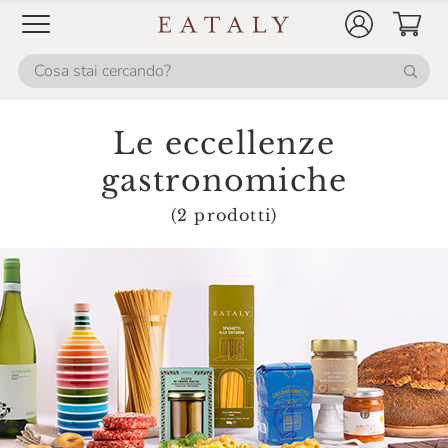
La Macelleria Di Eataly
La Nicchia
La Panetteria Di Eataly
La Pescheria Di Eataly
Le eccellenze
La Valdotaine
gastronomiche
Latteria Di Branzi
(2 prodotti)
Le Tamerici
Lurisia
Macelleria Marini
Maison Bertolin
Majani
Mamma Mia