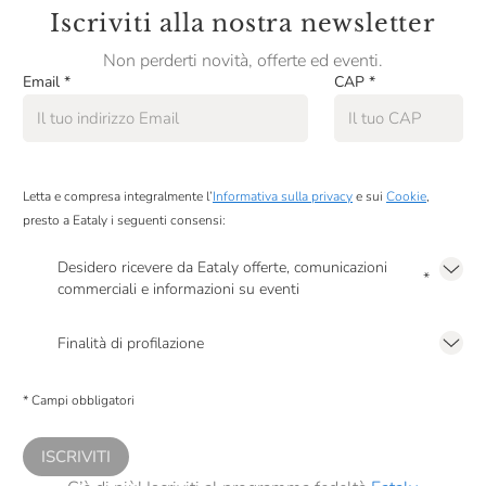
Iscriviti alla nostra newsletter
Scyavuru
Non perderti novità, offerte ed eventi.
Smeralda
Email
*
CAP
*
Soena
Sorelle Nurzia
Letta e compresa integralmente l’
Informativa sulla privacy
e sui
Cookie
,
Tartuflanghe
presto a Eataly i seguenti consensi:
Terre Alte
Desidero ricevere da Eataly offerte, comunicazioni
*
Testa Conserve
commerciali e informazioni su eventi
Presto a Eataly il mio consenso per le attività di marketing descritte al
punto
Torta Pistocchi
2.F dell’Informativa sulla Privacy
Finalità di profilazione
VERUM Bevi Più Naturale
Presto a Eataly il consenso per trattare i miei dati per finalità di profilazione
descritte al
punto 2.E dell’Informativa sulla Privacy
, nonché per propormi
* Campi obbligatori
comunicazioni commerciali personalizzate, in caso di consenso prestato ai
Vecchio Magazzino Doganale
sensi del precedente punto 1.
Villa Massa
ISCRIVITI