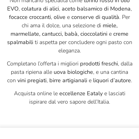
Non mancano specialità come
tonno rosso in olio
EVO
,
colatura di alici
,
aceto balsamico di Modena
,
Puglia Sapori
focacce croccanti
,
olive
e
conserve di qualità
. Per
Quadro Carni
chi ama il dolce, una selezione di
miele,
Quattro Portoni
marmellate, cantucci, babà, cioccolatini
e
creme
spalmabili
ti aspetta per concludere ogni pasto con
Riolfi
eleganza.
Roi
Completano l’offerta i migliori
prodotti freschi
, dalla
S. Ilario
pasta ripiena alle
uova biologiche
, e una cantina
Sabadì
con
vini pregiati
,
birre artigianali
e
liquori d’autore
.
Salumificio Mannori
Acquista online le
eccellenze Eataly
e lasciati
ispirare dal vero sapore dell’Italia.
Salumificio Valverde
Sangiolaro
Santoro
Savini Tartufi