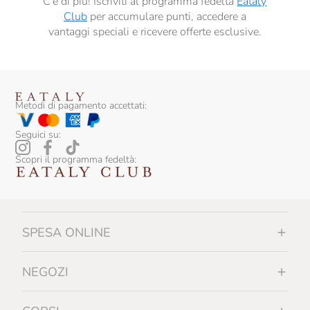
C’è di più! Iscriviti al programma fedeltà
Eataly
Villa Sandi
Club
per accumulare punti, accedere a
Villa De Varda
vantaggi speciali e ricevere offerte esclusive.
Wild Salmon
Metodi di pagamento accettati:
Seguici su:
Scopri il programma fedeltà:
SPESA ONLINE
NEGOZI