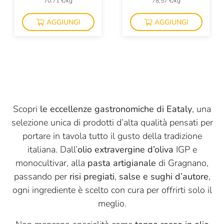
70,71 €/kg
78,57 €/kg
Monviso
AGGIUNGI
AGGIUNGI
Mulino Marino
Negrini
Olivero Claudio
Panificio Tossini
Pariani
Scopri
le eccellenze gastronomiche di Eataly
, una
selezione unica di prodotti d’alta qualità pensati per
Pasta Fresca Rossi
portare in tavola tutto il gusto della tradizione
Pastificio Cardone
italiana. Dall’
olio extravergine d’oliva
IGP e
Perenzin Latteria
monocultivar, alla
pasta artigianale
di Gragnano,
passando per
risi pregiati
,
salse e sughi d’autore
,
Planeta
ogni ingrediente è scelto con cura per offrirti solo il
Plin Alciati
meglio.
Portinaro