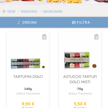
Mancini
Home
Spesa online
Lasciati ispirare
Marabissi
Mariangela Prunotto
ORDINA
FILTRA
Mario Fongo
Masseria Mirogallo
Massimago
Michele Portoghese
Michelis
Mieli Thun
TARTUFINI DOLCI
ASTUCCIO TARTUFI
DOLCI MISTI
Molecola
140g
70g
Antica Torroneria
Antica Torroneria
Montanaro
Piemontese
Piemontese
9,90 €
5,50 €
Montaraz