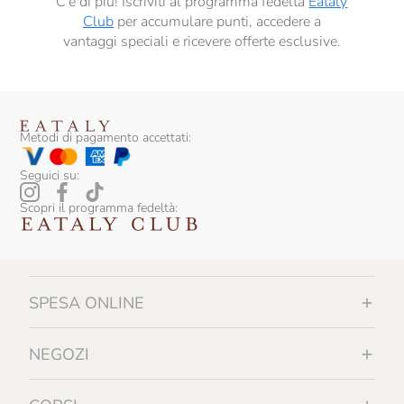
C’è di più! Iscriviti al programma fedeltà
Eataly
Villa Sandi
Club
per accumulare punti, accedere a
Villa De Varda
vantaggi speciali e ricevere offerte esclusive.
Wild Salmon
Metodi di pagamento accettati:
Seguici su:
Scopri il programma fedeltà:
SPESA ONLINE
NEGOZI