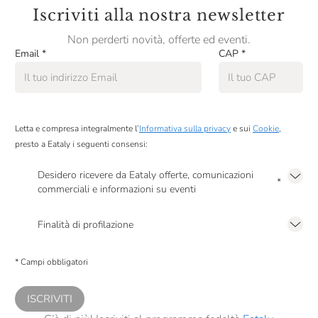
Iscriviti alla nostra newsletter
Scyavuru
Non perderti novità, offerte ed eventi.
Smeralda
Email
*
CAP
*
Soena
Sorelle Nurzia
Letta e compresa integralmente l’
Informativa sulla privacy
e sui
Cookie
,
Tartuflanghe
presto a Eataly i seguenti consensi:
Terre Alte
Desidero ricevere da Eataly offerte, comunicazioni
*
Testa Conserve
commerciali e informazioni su eventi
Presto a Eataly il mio consenso per le attività di marketing descritte al
punto
Torta Pistocchi
2.F dell’Informativa sulla Privacy
Finalità di profilazione
VERUM Bevi Più Naturale
Presto a Eataly il consenso per trattare i miei dati per finalità di profilazione
descritte al
punto 2.E dell’Informativa sulla Privacy
, nonché per propormi
* Campi obbligatori
comunicazioni commerciali personalizzate, in caso di consenso prestato ai
Vecchio Magazzino Doganale
sensi del precedente punto 1.
Villa Massa
ISCRIVITI