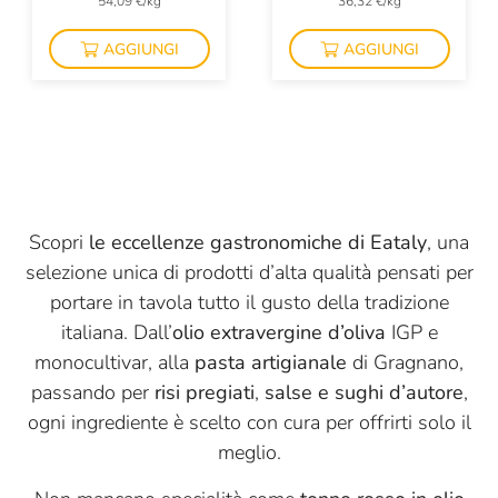
54,09 €/kg
36,32 €/kg
Monviso
AGGIUNGI
AGGIUNGI
Mulino Marino
Negrini
Olivero Claudio
Panificio Tossini
Pariani
Scopri
le eccellenze gastronomiche di Eataly
, una
selezione unica di prodotti d’alta qualità pensati per
Pasta Fresca Rossi
portare in tavola tutto il gusto della tradizione
Pastificio Cardone
italiana. Dall’
olio extravergine d’oliva
IGP e
Perenzin Latteria
monocultivar, alla
pasta artigianale
di Gragnano,
passando per
risi pregiati
,
salse e sughi d’autore
,
Planeta
ogni ingrediente è scelto con cura per offrirti solo il
Plin Alciati
meglio.
Portinaro