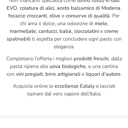
Non mancano specialità come
tonno rosso in olio
EVO
,
colatura di alici
,
aceto balsamico di Modena
,
Puglia Sapori
focacce croccanti
,
olive
e
conserve di qualità
. Per
Quadro Carni
chi ama il dolce, una selezione di
miele,
Quattro Portoni
marmellate, cantucci, babà, cioccolatini
e
creme
spalmabili
ti aspetta per concludere ogni pasto con
Riolfi
eleganza.
Roi
Completano l’offerta i migliori
prodotti freschi
, dalla
S. Ilario
pasta ripiena alle
uova biologiche
, e una cantina
Sabadì
con
vini pregiati
,
birre artigianali
e
liquori d’autore
.
Salumificio Mannori
Acquista online le
eccellenze Eataly
e lasciati
ispirare dal vero sapore dell’Italia.
Salumificio Valverde
Sangiolaro
Santoro
Savini Tartufi