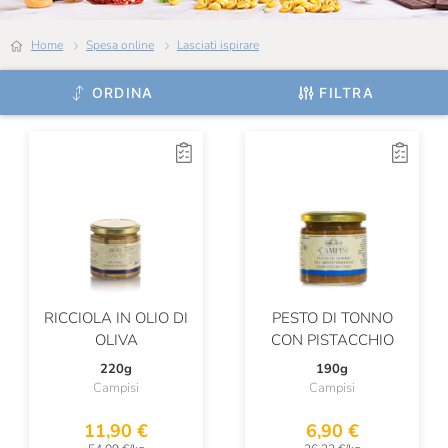
Mancini
Home
Spesa online
Lasciati ispirare
Marabissi
Mariangela Prunotto
ORDINA
FILTRA
Mario Fongo
Masseria Mirogallo
Massimago
Michele Portoghese
Michelis
Mieli Thun
RICCIOLA IN OLIO DI
PESTO DI TONNO
OLIVA
CON PISTACCHIO
Molecola
220g
190g
Campisi
Campisi
Montanaro
11,90 €
6,90 €
Montaraz