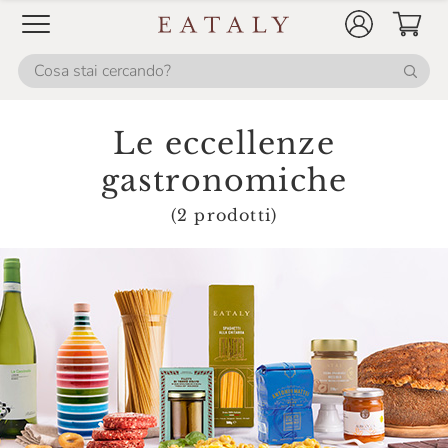
La Macelleria Di Eataly
La Nicchia
La Panetteria Di Eataly
La Pescheria Di Eataly
Le eccellenze
La Valdotaine
gastronomiche
Latteria Di Branzi
(2 prodotti)
Le Tamerici
Lurisia
Macelleria Marini
Maison Bertolin
Majani
Mamma Mia