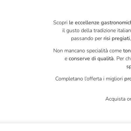
Antica Torroneria
Piemontese
Scopri
le eccellenze gastronomic
Antonella
il gusto della tradizione italian
Antonio Mattei
passando per
risi pregiati
Appennino Food
Non mancano specialità come
ton
Armatore
e
conserve di qualità
. Per c
s
Baladin
Completano l’offerta i migliori
pro
Beppino Occelli
Bodrato
Acquista o
Bordiga
Borgogno
Brandini