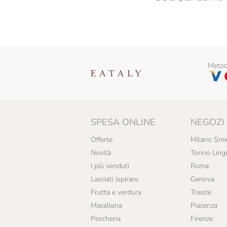
Così Com'è
Dario Previdi
De Mori
Metodi
Delfino
Di Leva
Dogliani
SPESA ONLINE
NEGOZI
Domori
Offerte
Milano Sme
Drago Forneria Genovese
Novità
Torino Ling
Eataly
I più venduti
Roma
Lasciati ispirare
Genova
Fabbrica Del Panforte
Frutta e verdura
Trieste
Fattoi
Macelleria
Piacenza
Pescheria
Firenze
Fattoria La Frisona