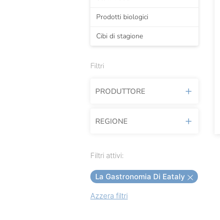
Prodotti biologici
Cibi di stagione
Filtri
PRODUTTORE
REGIONE
Acquerello
Afeltra
Lazio
Filtri attivi:
Agricola Del Sole
Piemonte
La Gastronomia Di Eataly
Amaretto Adriatico
Azzera filtri
Amodeo
Antica Ardenga