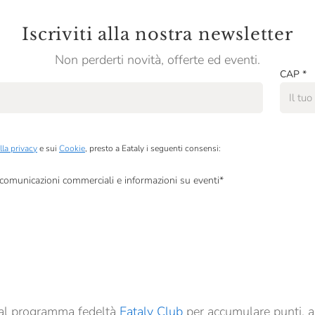
Iscriviti alla nostra newsletter
Non perderti novità, offerte ed eventi.
CAP
*
lla privacy
e sui
Cookie
, presto a Eataly i seguenti consensi:
, comunicazioni commerciali e informazioni su eventi
*
à di marketing descritte al
punto 2.F dell’Informativa sulla Privacy
dati per finalità di profilazione descritte al
punto 2.E dell’Informativa sulla Privacy
, nonché p
ai sensi del precedente punto 1.
ti al programma fedeltà
Eataly Club
per accumulare punti, a