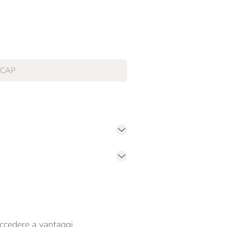
er propormi comunicazioni commerciali
ccedere a vantaggi