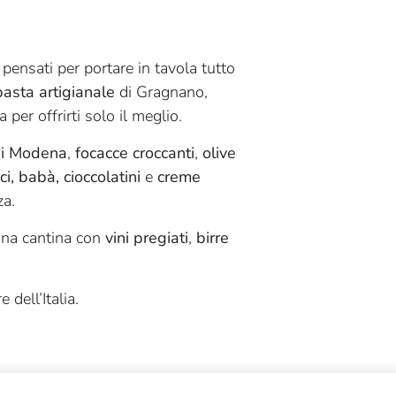
 pensati per portare in tavola tutto
pasta artigianale
di Gragnano,
 per offrirti solo il meglio.
di Modena
,
focacce croccanti
,
olive
i, babà, cioccolatini
e
creme
za.
una cantina con
vini pregiati
,
birre
 dell’Italia.