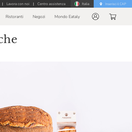
|
Lavora con noi
|
Centro assistenza
Italia
Inserisci il CAP
Ristoranti
Negozi
Mondo Eataly
che