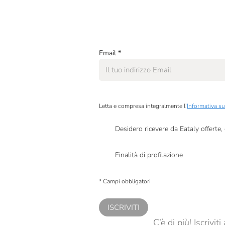
Ca' Del Bosco
Campisi
Campo Di Erice
Email
*
Cascina Gaia
Caseificio Alta Langa
Caseificio Brusati
Letta e compresa integralmente l’
Informativa su
Caseificio Rosola
Desidero ricevere da Eataly offerte
Caseificio Zoosilana Paese
Presto a Eataly il mio consenso per le attivit
Finalità di profilazione
Cedral Tassoni
Presto a Eataly il consenso per trattare i miei 
personalizzate, in caso di consenso prestato 
Centonze
* Campi obbligatori
Cibaria
ISCRIVITI
Cioccolateria Barbero
C’è di più! Iscrivi