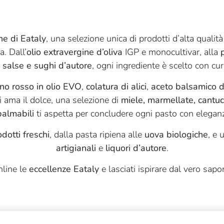
he di Eataly
, una selezione unica di prodotti d’alta qualità
a. Dall’
olio extravergine d’oliva
IGP e monocultivar, alla
,
salse e sughi d’autore
, ogni ingrediente è scelto con cura
no rosso in olio EVO
,
colatura di alici
,
aceto balsamico 
hi ama il dolce, una selezione di
miele, marmellate, cantucc
palmabili
ti aspetta per concludere ogni pasto con elegan
dotti freschi
, dalla pasta ripiena alle
uova biologiche
, e 
artigianali
e
liquori d’autore
.
nline le
eccellenze Eataly
e lasciati ispirare dal vero sapore