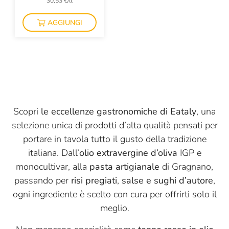
30,53 €/lt
Monviso
AGGIUNGI
Mulino Marino
Negrini
Olivero Claudio
Panificio Tossini
Pariani
Scopri
le eccellenze gastronomiche di Eataly
, una
selezione unica di prodotti d’alta qualità pensati per
Pasta Fresca Rossi
portare in tavola tutto il gusto della tradizione
Pastificio Cardone
italiana. Dall’
olio extravergine d’oliva
IGP e
Perenzin Latteria
monocultivar, alla
pasta artigianale
di Gragnano,
passando per
risi pregiati
,
salse e sughi d’autore
,
Planeta
ogni ingrediente è scelto con cura per offrirti solo il
Plin Alciati
meglio.
Portinaro