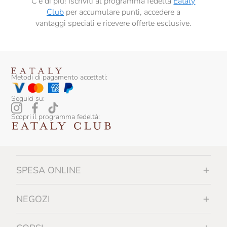
C’è di più! Iscriviti al programma fedeltà
Eataly
Villa Sandi
Club
per accumulare punti, accedere a
Villa De Varda
vantaggi speciali e ricevere offerte esclusive.
Wild Salmon
Metodi di pagamento accettati:
Seguici su:
Scopri il programma fedeltà:
SPESA ONLINE
NEGOZI