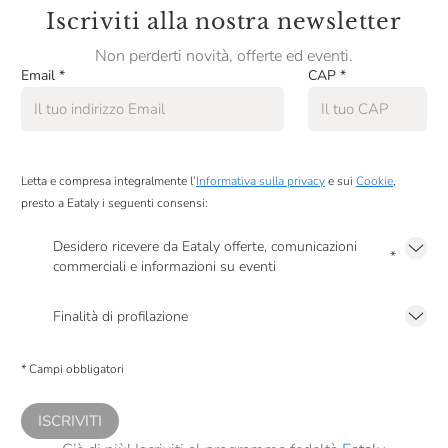
Iscriviti alla nostra newsletter
Scyavuru
Non perderti novità, offerte ed eventi.
Smeralda
Email
*
CAP
*
Soena
Sorelle Nurzia
Letta e compresa integralmente l’
Informativa sulla privacy
e sui
Cookie
,
Tartuflanghe
presto a Eataly i seguenti consensi:
Terre Alte
Desidero ricevere da Eataly offerte, comunicazioni
*
Testa Conserve
commerciali e informazioni su eventi
Presto a Eataly il mio consenso per le attività di marketing descritte al
punto
Torta Pistocchi
2.F dell’Informativa sulla Privacy
Finalità di profilazione
VERUM Bevi Più Naturale
Presto a Eataly il consenso per trattare i miei dati per finalità di profilazione
descritte al
punto 2.E dell’Informativa sulla Privacy
, nonché per propormi
* Campi obbligatori
comunicazioni commerciali personalizzate, in caso di consenso prestato ai
Vecchio Magazzino Doganale
sensi del precedente punto 1.
Villa Massa
ISCRIVITI