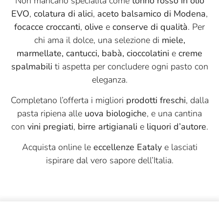
Non mancano specialità come
tonno rosso in olio
EVO
,
colatura di alici
,
aceto balsamico di Modena
,
Puglia Sapori
focacce croccanti
,
olive
e
conserve di qualità
. Per
Quadro Carni
chi ama il dolce, una selezione di
miele,
Quattro Portoni
marmellate, cantucci, babà, cioccolatini
e
creme
spalmabili
ti aspetta per concludere ogni pasto con
Riolfi
eleganza.
Roi
Completano l’offerta i migliori
prodotti freschi
, dalla
S. Ilario
pasta ripiena alle
uova biologiche
, e una cantina
Sabadì
con
vini pregiati
,
birre artigianali
e
liquori d’autore
.
Salumificio Mannori
Acquista online le
eccellenze Eataly
e lasciati
ispirare dal vero sapore dell’Italia.
Salumificio Valverde
Sangiolaro
Santoro
Savini Tartufi