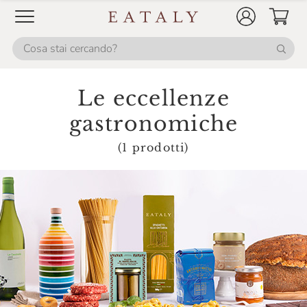
La Macelleria Di Eataly
La Nicchia
La Panetteria Di Eataly
La Pescheria Di Eataly
Le eccellenze
La Valdotaine
gastronomiche
Latteria Di Branzi
(1 prodotti)
Le Tamerici
Lurisia
Macelleria Marini
Maison Bertolin
Majani
Mamma Mia