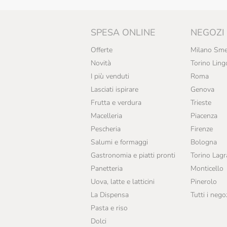
L'Arcolaio
L'Ortofrutta Di Eataly
SPESA ONLINE
NEGOZI
La Finestra Sul Cielo
Offerte
Milano Sme
Novità
Torino Ling
La Panetteria Di Eataly
I più venduti
Roma
La Saponaria
Lasciati ispirare
Genova
Frutta e verdura
Trieste
LabNat
Macelleria
Piacenza
Langalletta
Pescheria
Firenze
Salumi e formaggi
Bologna
Lavazza
Gastronomia e piatti pronti
Torino Lag
Le Cinciole
Panetteria
Monticello
Losito
Uova, latte e latticini
Pinerolo
La Dispensa
Tutti i nego
Luzi
Pasta e riso
Mancini
Dolci