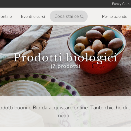
Eataly Club
online
Eventi e corsi
Per le aziende
Prodotti biologici
(7 prodotti)
odotti buoni e Bio da acquistare online. Tante chicche di c
meno.