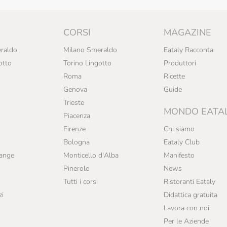
CORSI
MAGAZINE
raldo
Milano Smeraldo
Eataly Racconta
otto
Torino Lingotto
Produttori
Roma
Ricette
Genova
Guide
Trieste
MONDO EATA
Piacenza
Firenze
Chi siamo
Bologna
Eataly Club
range
Monticello d'Alba
Manifesto
Pinerolo
News
Tutti i corsi
Ristoranti Eataly
zi
Didattica gratuita
Lavora con noi
Per le Aziende