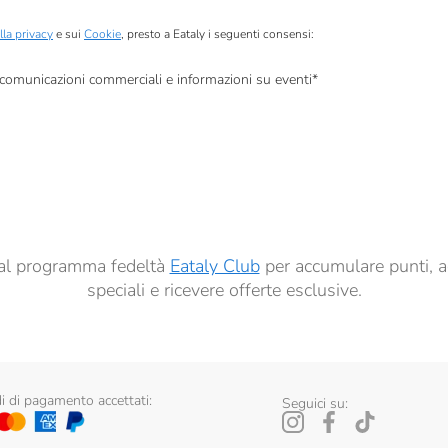
lla privacy
e sui
Cookie
, presto a Eataly i seguenti consensi:
, comunicazioni commerciali e informazioni su eventi
*
à di marketing descritte al
punto 2.F dell’Informativa sulla Privacy
dati per finalità di profilazione descritte al
punto 2.E dell’Informativa sulla Privacy
, nonché p
ai sensi del precedente punto 1.
ti al programma fedeltà
Eataly Club
per accumulare punti, a
speciali e ricevere offerte esclusive.
 di pagamento accettati:
Seguici su: