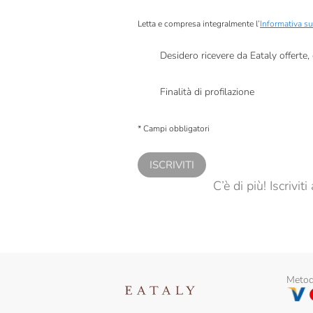
Firriato
Letta e compresa integralmente l’
Informativa su
Fontanafredda
Desidero ricevere da Eataly offerte
Fontodi
Presto a Eataly il mio consenso per le attivit
Frantoi Cutrera
Finalità di profilazione
Presto a Eataly il consenso per trattare i miei 
Frantoio Muraglia
personalizzate, in caso di consenso prestato 
* Campi obbligatori
Galvanina
ISCRIVITI
Giorgio Poeta
C’è di più! Iscrivi
Gran Pregio
Il Cipressino
Il Frutto Permesso
Il Pesto Di Pra'
Metodi
Is Veg