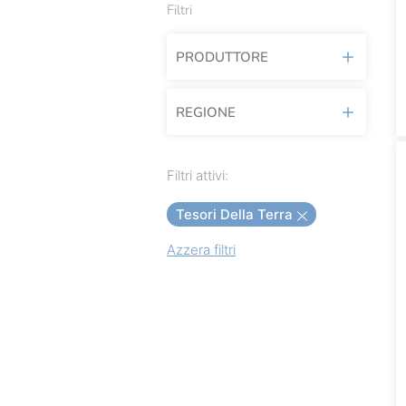
Filtri
PRODUTTORE
REGIONE
Accademia Olearia
Acetomodena
Liguria
Filtri attivi:
Afeltra
Piemonte
Tesori Della Terra
Alce Nero
Azzera filtri
Altromercato
Amicucina
Antica Enotria
Apiarium
Arcoiris