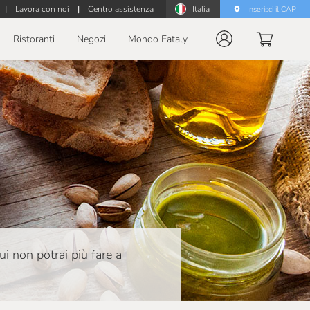
|
Lavora con noi
|
Centro assistenza
Italia
Inserisci il CAP
Ristoranti
Negozi
Mondo Eataly
ui non potrai più fare a