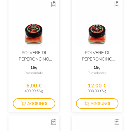
POLVERE DI
POLVERE DI
PEPERONCINO
PEPERONCINO
DIAVOLICCHIO BIO
CAROLINA REAPER
15g
15g
BIO
Biosolidale
Biosolidale
6,00 €
12,00 €
400,00 €/kg
800,00 €/kg
AGGIUNGI
AGGIUNGI