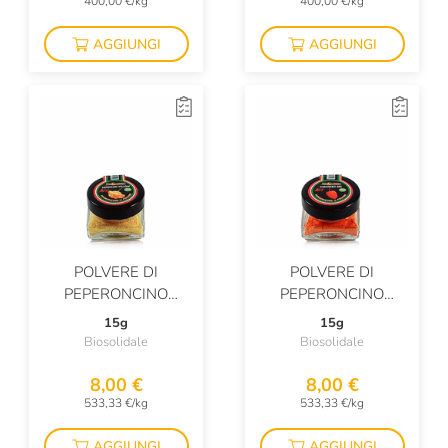
400,00 €/kg
400,00 €/kg
AGGIUNGI
AGGIUNGI
POLVERE DI
POLVERE DI
PEPERONCINO
PEPERONCINO
JAMAICAN YELLOW
HABANERO RED BIO
15g
15g
BIO
Biosolidale
Biosolidale
8,00 €
8,00 €
533,33 €/kg
533,33 €/kg
AGGIUNGI
AGGIUNGI