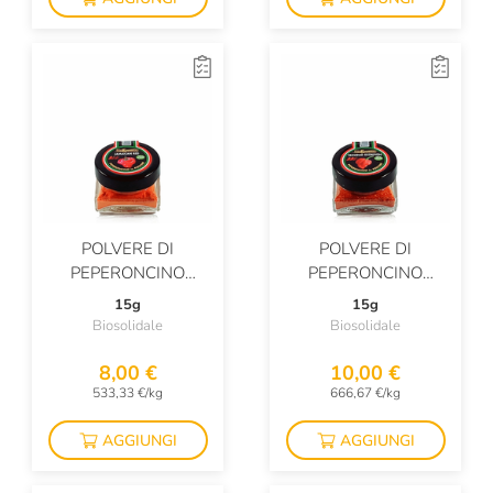
POLVERE DI
POLVERE DI
PEPERONCINO
PEPERONCINO
JAMAICAN RED BIO
TRINIDAD SCORPION
15g
15g
BIO
Biosolidale
Biosolidale
8,00 €
10,00 €
533,33 €/kg
666,67 €/kg
AGGIUNGI
AGGIUNGI