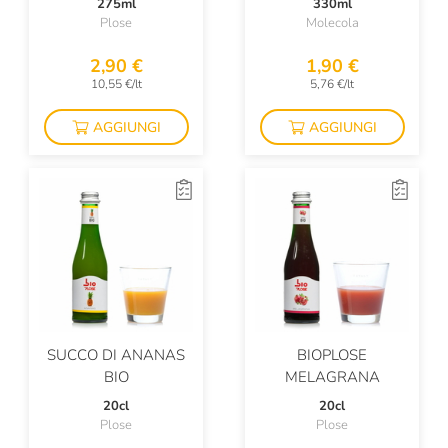
275ml
330ml
Plose
Molecola
2,90 €
1,90 €
10,55 €/lt
5,76 €/lt
AGGIUNGI
AGGIUNGI
SUCCO DI ANANAS
BIOPLOSE
BIO
MELAGRANA
20cl
20cl
Plose
Plose