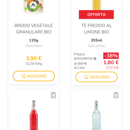
OFFERTA
BRODO VEGETALE
TÈ FREDDO AL
GRANULARE BIO
LIMONE BIO
120g
355ml
Alce Nero
Galvanina
Prezzo
-38%
3,90 €
precedente
1,80 €
2,90 €
32,50 €/kg
5,07 €/lt
8,17 €/lt
AGGIUNGI
AGGIUNGI