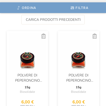
ORDINA
FILTRA
CARICA PRODOTTI PRECEDENTI
POLVERE DI
POLVERE DI
PEPERONCINO
PEPERONCINO
MESSICANO BIO
JALAPENO BIO
15g
15g
Biosolidale
Biosolidale
6,00 €
6,00 €