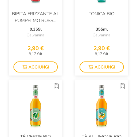
BIBITA FRIZZANTE AL
TONICA BIO
POMPELMO ROSSO
BIO
0,355l
355ml
Galvanina
Galvanina
2,90 €
2,90 €
8,17 €/lt
8,17 €/lt
AGGIUNGI
AGGIUNGI
TÈ VERDE BIO
TÈ AL LIMONE BIO