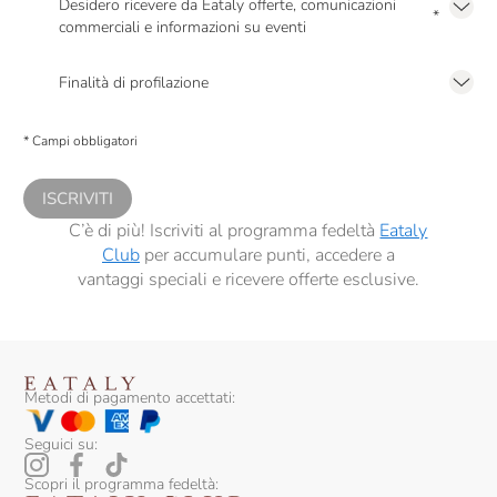
Desidero ricevere da Eataly offerte, comunicazioni
*
commerciali e informazioni su eventi
Presto a Eataly il mio consenso per le attività di marketing descritte al
punto
2.F dell’Informativa sulla Privacy
Finalità di profilazione
Presto a Eataly il consenso per trattare i miei dati per finalità di profilazione
descritte al
punto 2.E dell’Informativa sulla Privacy
, nonché per propormi
* Campi obbligatori
comunicazioni commerciali personalizzate, in caso di consenso prestato ai
sensi del precedente punto 1.
ISCRIVITI
C’è di più! Iscriviti al programma fedeltà
Eataly
Club
per accumulare punti, accedere a
vantaggi speciali e ricevere offerte esclusive.
Metodi di pagamento accettati:
Seguici su:
Scopri il programma fedeltà: