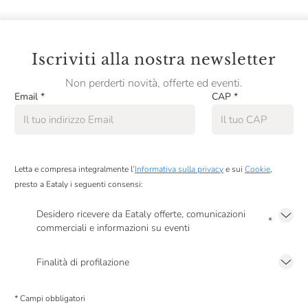
Iscriviti alla nostra newsletter
Non perderti novità, offerte ed eventi.
Email
*
CAP
*
Letta e compresa integralmente l’
Informativa sulla privacy
e sui
Cookie
,
presto a Eataly i seguenti consensi:
Desidero ricevere da Eataly offerte, comunicazioni
*
commerciali e informazioni su eventi
Presto a Eataly il mio consenso per le attività di marketing descritte al
punto
2.F dell’Informativa sulla Privacy
Finalità di profilazione
Presto a Eataly il consenso per trattare i miei dati per finalità di profilazione
descritte al
punto 2.E dell’Informativa sulla Privacy
, nonché per propormi
* Campi obbligatori
comunicazioni commerciali personalizzate, in caso di consenso prestato ai