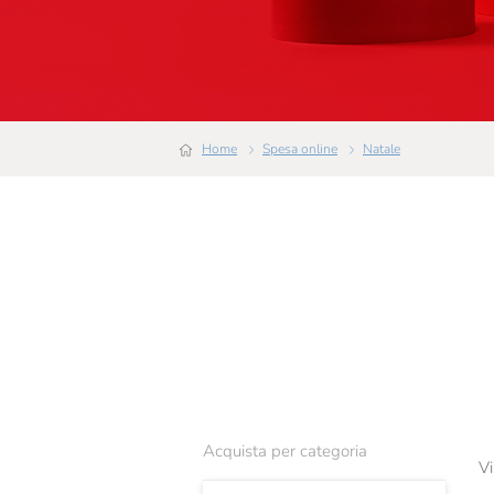
Home
Spesa online
Natale
Acquista per categoria
Vi