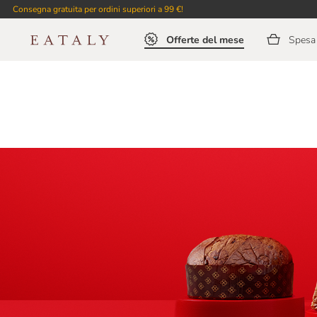
Consegna gratuita per ordini superiori a 99 €!
Offerte del mese
Spesa 