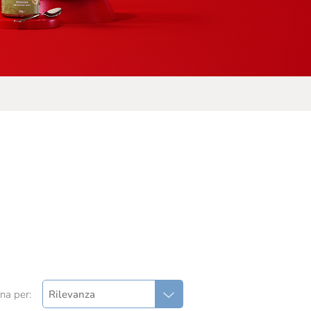
na per:
Rilevanza