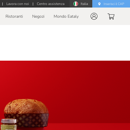
|
Lavora con noi
|
Centro assistenza
Italia
Inserisci il CAP
Ristoranti
Negozi
Mondo Eataly