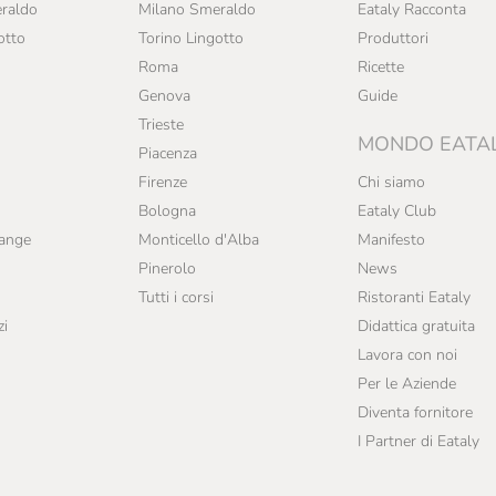
raldo
Milano Smeraldo
Eataly Racconta
otto
Torino Lingotto
Produttori
Roma
Ricette
Genova
Guide
Trieste
MONDO EATA
Piacenza
Firenze
Chi siamo
Bologna
Eataly Club
range
Monticello d'Alba
Manifesto
Pinerolo
News
Tutti i corsi
Ristoranti Eataly
zi
Didattica gratuita
Lavora con noi
Per le Aziende
Diventa fornitore
I Partner di Eataly