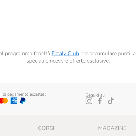
à di marketing descritte al
punto 2.F dell’Informativa sulla Privacy
dati per finalità di profilazione descritte al
punto 2.E dell’Informativa sulla Privacy
, nonché p
ai sensi del precedente punto 1.
ti al programma fedeltà
Eataly Club
per accumulare punti, a
speciali e ricevere offerte esclusive.
 di pagamento accettati:
Seguici su:
CORSI
MAGAZINE