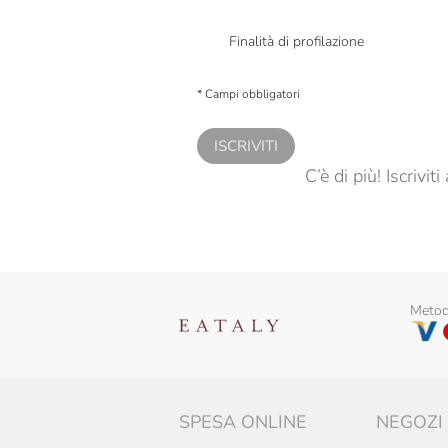
Presto a Eataly il mio consenso per le attivit
Finalità di profilazione
Presto a Eataly il consenso per trattare i miei 
personalizzate, in caso di consenso prestato 
* Campi obbligatori
ISCRIVITI
C’è di più! Iscrivi
Metodi
SPESA ONLINE
NEGOZI