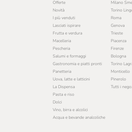
Offerte
Milano Sme
Novità
Torino Ling
I più venduti
Roma
Lasciati ispirare
Genova
Frutta e verdura
Trieste
Macelleria
Piacenza
Pescheria
Firenze
Salumi e formaggi
Bologna
Gastronomia e piatti pronti
Torino Lag
Panetteria
Monticello
Uova, latte e latticini
Pinerolo
La Dispensa
Tutti i nego
Pasta e riso
Dolci
Vino, birra e alcolici
Acqua e bevande analcoliche