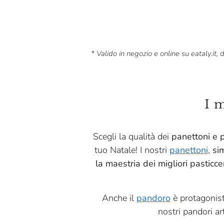
* Valido in negozio e online su eataly.it
I 
Scegli la qualità dei
panettoni e p
tuo Natale! I nostri
panettoni
,
sim
la maestria dei migliori pasticceri
Anche il
pandoro
è protagonist
nostri pandori ar