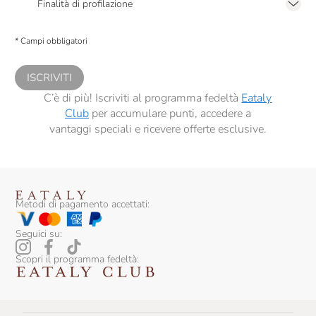
Finalità di profilazione
Presto a Eataly il consenso per trattare i miei dati per finalità di profilazione
descritte al
punto 2.E dell’Informativa sulla Privacy
, nonché per propormi
* Campi obbligatori
comunicazioni commerciali personalizzate, in caso di consenso prestato ai
sensi del precedente punto 1.
ISCRIVITI
C’è di più! Iscriviti al programma fedeltà
Eataly
Club
per accumulare punti, accedere a
vantaggi speciali e ricevere offerte esclusive.
Metodi di pagamento accettati:
Seguici su:
Scopri il programma fedeltà: