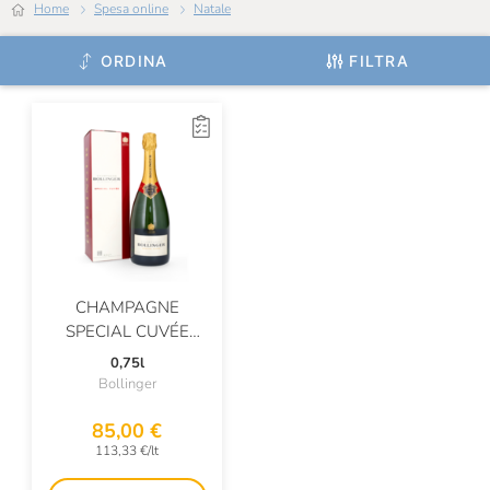
Home
Spesa online
Natale
ORDINA
FILTRA
CHAMPAGNE
SPECIAL CUVÉE
BRUT ASTUCCIATO
0,75l
Bollinger
85,00 €
113,33 €/lt