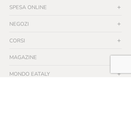
SPESA ONLINE
NEGOZI
CORSI
MAGAZINE
MONDO EATALY
INFORMAZIONI
Certificazione biologica - REGOLAMENTO (UE) 2018/848 - operatore
controllato n. 28516 - Organismo di controllo autorizzato da MASAF IT-
BIO-019