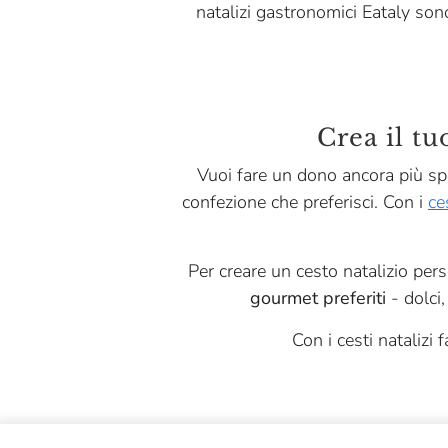
natalizi gastronomici Eataly sono
Campisi
Campostrini X Eataly
Casa E. Di Mirafiore
Caseificio D&D
Crea il tu
Caseificio Gennari
Vuoi fare un dono ancora più sp
confezione che preferisci. Con i
ce
Centonze
Chiostro Di Saronno
Per creare un cesto natalizio pers
Cibaria
gourmet preferiti
- dolci,
Cioccolateria Barbero
Con i cesti natalizi f
Confezioni Eataly
Dario Previdi
Dogliani