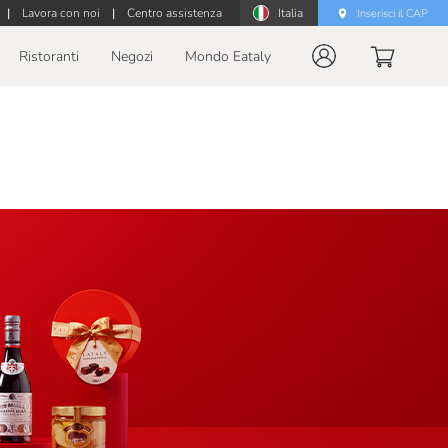
|
Lavora con noi
|
Centro assistenza
Italia
Inserisci il CAP
Ristoranti
Negozi
Mondo Eataly