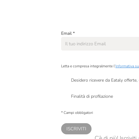
Domori
Eataly
Erbolinea
Email
*
Fabbrica Del Panforte
Fattorie Fiandino
Ferrari
Letta e compresa integralmente l’
Informativa su
Fontanafredda
Desidero ricevere da Eataly offerte
Presto a Eataly il mio consenso per le attivit
Frantoio Muraglia
Finalità di profilazione
Gaja
Presto a Eataly il consenso per trattare i miei 
personalizzate, in caso di consenso prestato 
Galup
* Campi obbligatori
Giardiniera Di Morgan
ISCRIVITI
Giusti
C’è di più! Iscrivi