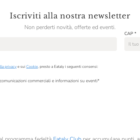
Iscriviti alla nostra newsletter
Non perderti novità, offerte ed eventi.
CAP
*
lla privacy
e sui
Cookie
, presto a Eataly i seguenti consensi:
, comunicazioni commerciali e informazioni su eventi
*
à di marketing descritte al
punto 2.F dell’Informativa sulla Privacy
dati per finalità di profilazione descritte al
punto 2.E dell’Informativa sulla Privacy
, nonché p
ai sensi del precedente punto 1.
ti al programma fedeltà
Eataly Club
per accumulare punti, a