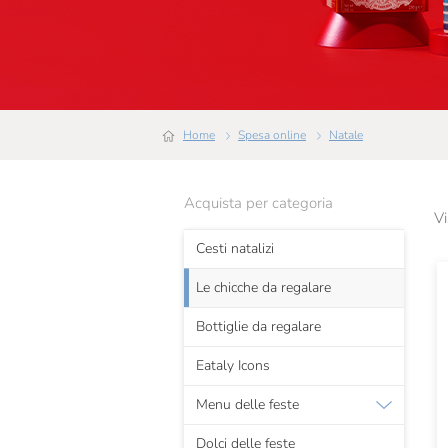
Home
Spesa online
Natale
Acquista per categoria
Vi
Cesti natalizi
Le chicche da regalare
Bottiglie da regalare
Eataly Icons
Menu delle feste
Dolci delle feste