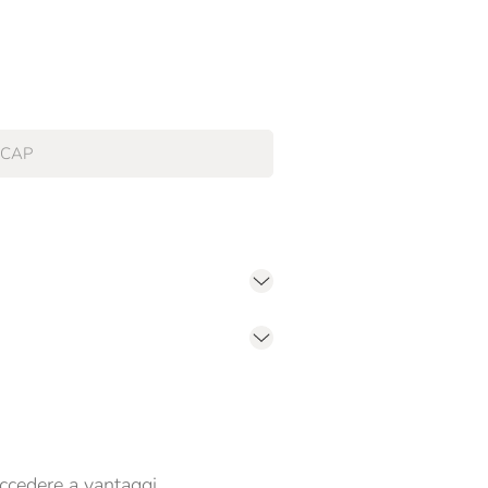
er propormi comunicazioni commerciali
ccedere a vantaggi