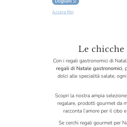
Dogliani
Apiarium
Azzera filtri
Babbi
Baladin
Baladin Fragranze
Bertani
Le chicche 
Bialetti
Con i regali gastronomici di Natal
Billecart Salmon
regali di Natale gastronomici
, 
dolci alle specialità salate, o
Bodrato
Bollinger
Scopri la nostra ampia selezione 
Bordiga
regalare, prodotti gourmet da m
Borgogno
racconta l’amore per il cibo e 
Caffarel
Se cerchi regali gourmet per Nat