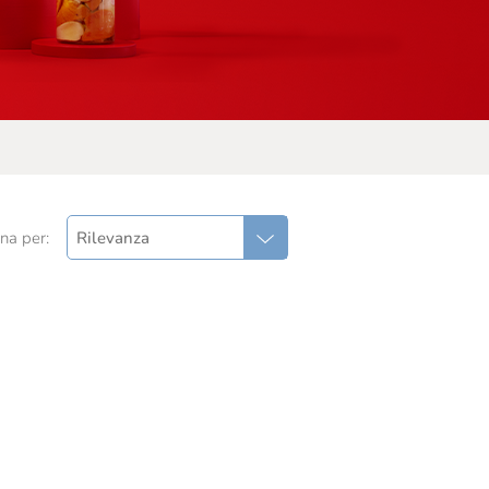
na per:
Rilevanza