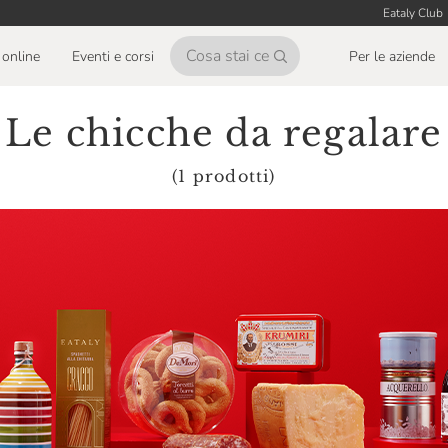
Eataly Club
online
Eventi e corsi
Per le aziende
Le chicche da regalare
(1 prodotti)