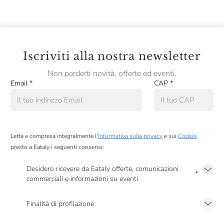
Iscriviti alla nostra newsletter
Non perderti novità, offerte ed eventi.
Email
*
CAP
*
Letta e compresa integralmente l’
Informativa sulla privacy
e sui
Cookie
,
presto a Eataly i seguenti consensi:
Desidero ricevere da Eataly offerte, comunicazioni
*
commerciali e informazioni su eventi
Presto a Eataly il mio consenso per le attività di marketing descritte al
punto
2.F dell’Informativa sulla Privacy
Finalità di profilazione
Presto a Eataly il consenso per trattare i miei dati per finalità di profilazione
descritte al
punto 2.E dell’Informativa sulla Privacy
, nonché per propormi