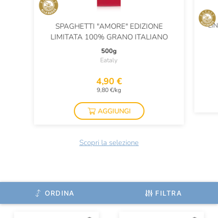
LI
SPAGHETTI "AMORE" EDIZIONE
LIMITATA 100% GRANO ITALIANO
500g
Eataly
4,90 €
9,80 €/kg
AGGIUNGI
Scopri la selezione
ORDINA
FILTRA