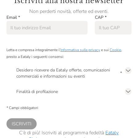
Iscriviti alla nostra newsletter
Non perderti novità, offerte ed eventi.
Email
*
CAP
*
Letta e compresa integralmente l’
Informativa sulla privacy
e sui
Cookie
,
presto a Eataly i seguenti consensi:
Desidero ricevere da Eataly offerte, comunicazioni
*
commerciali e informazioni su eventi
Presto a Eataly il mio consenso per le attività di marketing descritte al
punto
2.F dell’Informativa sulla Privacy
Finalità di profilazione
Presto a Eataly il consenso per trattare i miei dati per finalità di profilazione
descritte al
punto 2.E dell’Informativa sulla Privacy
, nonché per propormi
* Campi obbligatori
comunicazioni commerciali personalizzate, in caso di consenso prestato ai
sensi del precedente punto 1.
ISCRIVITI
C’è di più! Iscriviti al programma fedeltà
Eataly