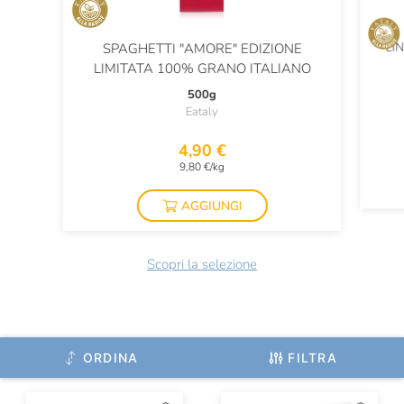
LI
SPAGHETTI "AMORE" EDIZIONE
LIMITATA 100% GRANO ITALIANO
500g
Eataly
4,90 €
9,80 €/kg
AGGIUNGI
Scopri la selezione
ORDINA
FILTRA