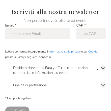
Iscriviti alla nostra newsletter
Non perderti novità, offerte ed eventi.
Email
*
CAP
*
Letta e compresa integralmente l’
Informativa sulla privacy
e sui
Cookie
,
presto a Eataly i seguenti consensi:
Desidero ricevere da Eataly offerte, comunicazioni
*
commerciali e informazioni su eventi
Presto a Eataly il mio consenso per le attività di marketing descritte al
punto
2.F dell’Informativa sulla Privacy
Finalità di profilazione
Presto a Eataly il consenso per trattare i miei dati per finalità di profilazione
descritte al
punto 2.E dell’Informativa sulla Privacy
, nonché per propormi
* Campi obbligatori
comunicazioni commerciali personalizzate, in caso di consenso prestato ai
sensi del precedente punto 1.